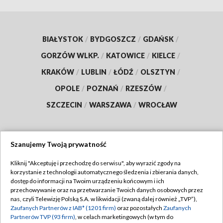
BIAŁYSTOK
/
BYDGOSZCZ
/
GDAŃSK
/
GORZÓW WLKP.
/
KATOWICE
/
KIELCE
/
KRAKÓW
/
LUBLIN
/
ŁÓDŹ
/
OLSZTYN
/
OPOLE
/
POZNAŃ
/
RZESZÓW
/
SZCZECIN
/
WARSZAWA
/
WROCŁAW
Szanujemy Twoją prywatność
Dołącz do nas:
Kliknij "Akceptuję i przechodzę do serwisu", aby wyrazić zgody na
korzystanie z technologii automatycznego śledzenia i zbierania danych,
TVP
dostęp do informacji na Twoim urządzeniu końcowym i ich
Abonament TVP
przechowywanie oraz na przetwarzanie Twoich danych osobowych przez
Regulamin TVP
nas, czyli Telewizję Polską S.A. w likwidacji (zwaną dalej również „TVP”),
Emisja w TVP
Polityka prywatności
Zaufanych Partnerów z IAB* (1201 firm)
oraz pozostałych
Zaufanych
Partnerów TVP (93 firm)
, w celach marketingowych (w tym do
Centrum informacji TVP