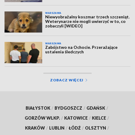
WARSZAWA
Niewyobrażalny koszmar trzech szczeniąt.
Weterynarze nie mogli uwierzyć w to, co
zobaczyli [WIDEO]
WARSZAWA
Zabójstwo na Ochocie. Przerażające
ustalenia śledczych
ZOBACZ WIĘCEJ
BIAŁYSTOK
/
BYDGOSZCZ
/
GDAŃSK
/
GORZÓW WLKP.
/
KATOWICE
/
KIELCE
/
KRAKÓW
/
LUBLIN
/
ŁÓDŹ
/
OLSZTYN
/