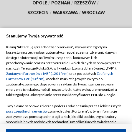
OPOLE
/
POZNAŃ
/
RZESZÓW
/
SZCZECIN
/
WARSZAWA
/
WROCŁAW
Szanujemy Twoją prywatność
Dołącz do nas:
Kliknij "Akceptuję i przechodzę do serwisu", aby wyrazić zgody na
korzystanie z technologii automatycznego śledzenia i zbierania danych,
TVP
dostęp do informacji na Twoim urządzeniu końcowym i ich
Abonament TVP
przechowywanie oraz na przetwarzanie Twoich danych osobowych przez
Regulamin TVP
nas, czyli Telewizję Polską S.A. w likwidacji (zwaną dalej również „TVP”),
Emisja w TVP
Polityka prywatności
Zaufanych Partnerów z IAB* (1201 firm)
oraz pozostałych
Zaufanych
Partnerów TVP (93 firm)
, w celach marketingowych (w tym do
Centrum informacji TVP
Moje zgody
zautomatyzowanego dopasowania reklam do Twoich zainteresowań i
mierzenia ich skuteczności) i pozostałych, które wskazujemy poniżej, a
Naziemna Telewizja Cyfrowa
Pomoc
także zgody na udostępnianie przez nas identyfikatora PPID do Google.
Sklep TVP
Biuro reklamy
Twoje dane osobowe zbierane podczas odwiedzania przez Ciebie naszych
Rada Programowa
Kontakt
poszczególnych serwisów
zwanych dalej „Portalem”, w tym informacje
zapisywane za pomocą technologii takich jak: pliki cookie, sygnalizatory
System NOS
WWW lub innych podobnych technologii umożliwiających świadczenie
dopasowanych i bezpiecznych usług, personalizację treści oraz reklam,
Informacje o nadawcy
Kanały