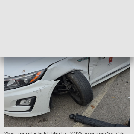
Na miejscu pracowały dwa zastępy straży pożarnej, policja i
pogotowie. Jedna osoba została opatrzona na miejscu. Straż
pożarna usuwała samochody oraz ich pozostałości, w tym
płyny.
Utrudnienia w tym miejscu mogą potrwać do godziny 12.00.
Wypadek na rondzie Jazdy Polskiej. Fot. TVP3 WarszawaTomasz Szymański