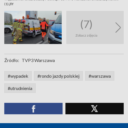
(1).jfif
(7)
Zobacz zdjęcia
Źródło:
TVP3 Warszawa
#wypadek
#rondo jazdy polskiej
#warszawa
#utrudnienia