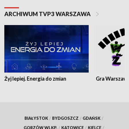
ARCHIWUM TVP3 WARSZAWA
Żyj lepiej. Energia do zmian
Gra Warszaw
BIAŁYSTOK
/
BYDGOSZCZ
/
GDAŃSK
/
GORZÓW WLKP.
/
KATOWICE
/
KIELCE
/