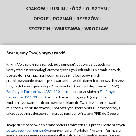
KRAKÓW
/
LUBLIN
/
ŁÓDŹ
/
OLSZTYN
/
OPOLE
/
POZNAŃ
/
RZESZÓW
/
SZCZECIN
/
WARSZAWA
/
WROCŁAW
Szanujemy Twoją prywatność
Dołącz do nas:
Kliknij "Akceptuję i przechodzę do serwisu", aby wyrazić zgody na
korzystanie z technologii automatycznego śledzenia i zbierania danych,
TVP
dostęp do informacji na Twoim urządzeniu końcowym i ich
Abonament TVP
przechowywanie oraz na przetwarzanie Twoich danych osobowych przez
Regulamin TVP
nas, czyli Telewizję Polską S.A. w likwidacji (zwaną dalej również „TVP”),
Emisja w TVP
Zaufanych Partnerów z IAB* (1201 firm)
oraz pozostałych
Zaufanych
Polityka prywatności
Partnerów TVP (93 firm)
, w celach marketingowych (w tym do
Centrum informacji TVP
Moje zgody
zautomatyzowanego dopasowania reklam do Twoich zainteresowań i
mierzenia ich skuteczności) i pozostałych, które wskazujemy poniżej, a
Naziemna Telewizja Cyfrowa
Pomoc
także zgody na udostępnianie przez nas identyfikatora PPID do Google.
Sklep TVP
Biuro reklamy
Twoje dane osobowe zbierane podczas odwiedzania przez Ciebie naszych
Rada Programowa
poszczególnych serwisów
zwanych dalej „Portalem”, w tym informacje
Kontakt
zapisywane za pomocą technologii takich jak: pliki cookie, sygnalizatory