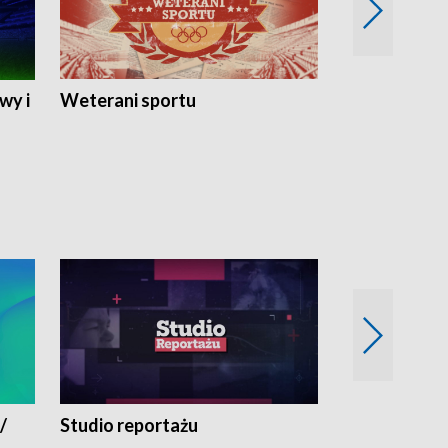
wy i
Weterani sportu
Najlepsi Sp
2024
/
Studio reportażu
Eksperyment