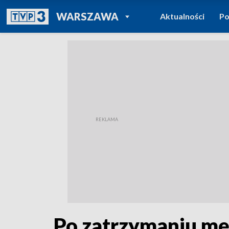
POWRÓT DO
WARSZAWA
Aktualności
Po
TVP REGIONY
Po zatrzymaniu mę