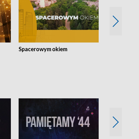
Spacerowym okiem
Filmowe spo