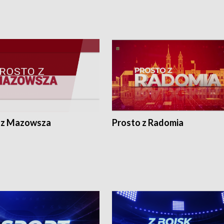
 z Mazowsza
Prosto z Radomia