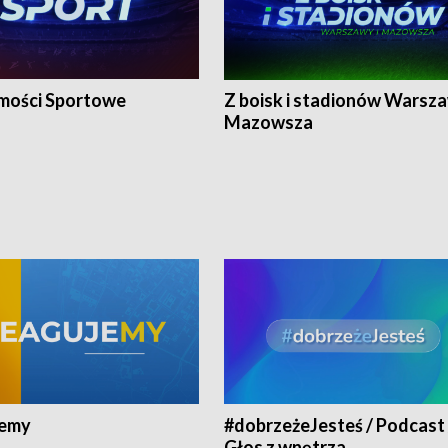
ości Sportowe
Z boisk i stadionów Warsza
Mazowsza
jemy
#dobrzeżeJesteś / Podcast 
Głos z wnętrza