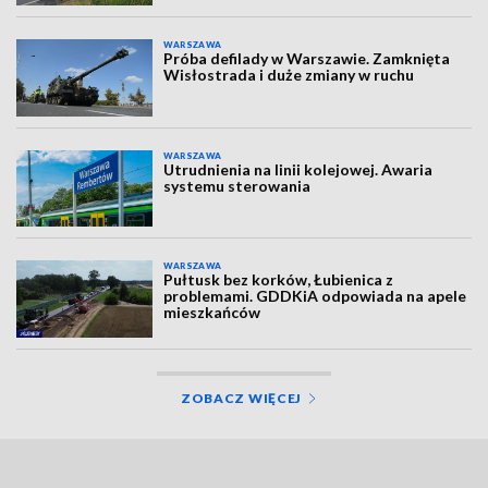
WARSZAWA
Próba defilady w Warszawie. Zamknięta
Wisłostrada i duże zmiany w ruchu
WARSZAWA
Utrudnienia na linii kolejowej. Awaria
systemu sterowania
WARSZAWA
Pułtusk bez korków, Łubienica z
problemami. GDDKiA odpowiada na apele
mieszkańców
ZOBACZ WIĘCEJ