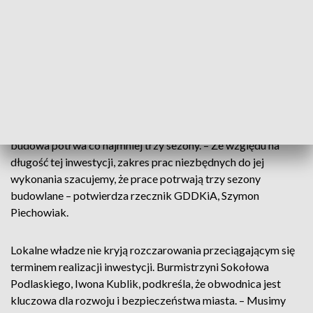
wielu mieszkańców obawia się, że projekt wpłynie na ich
działki i pola.
Wciąż na etapie przygotowań
Projekt, który cztery lata temu wpisano do rządowego
"Programu budowy stu obwodnic", nadal pozostaje na etapie
przygotowań. Ze względu na skalę prac, szacuje się, że
budowa potrwa co najmniej trzy sezony. – Ze względu na
długość tej inwestycji, zakres prac niezbędnych do jej
wykonania szacujemy, że prace potrwają trzy sezony
budowlane – potwierdza rzecznik GDDKiA, Szymon
Piechowiak.
Lokalne władze nie kryją rozczarowania przeciągającym się
terminem realizacji inwestycji. Burmistrzyni Sokołowa
Podlaskiego, Iwona Kublik, podkreśla, że obwodnica jest
kluczowa dla rozwoju i bezpieczeństwa miasta. – Musimy