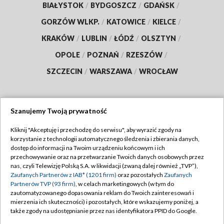
BIAŁYSTOK
/
BYDGOSZCZ
/
GDAŃSK
/
GORZÓW WLKP.
/
KATOWICE
/
KIELCE
/
KRAKÓW
/
LUBLIN
/
ŁÓDŹ
/
OLSZTYN
/
OPOLE
/
POZNAŃ
/
RZESZÓW
/
SZCZECIN
/
WARSZAWA
/
WROCŁAW
Szanujemy Twoją prywatność
Dołącz do nas:
Kliknij "Akceptuję i przechodzę do serwisu", aby wyrazić zgody na
korzystanie z technologii automatycznego śledzenia i zbierania danych,
TVP
dostęp do informacji na Twoim urządzeniu końcowym i ich
Abonament TVP
przechowywanie oraz na przetwarzanie Twoich danych osobowych przez
Regulamin TVP
nas, czyli Telewizję Polską S.A. w likwidacji (zwaną dalej również „TVP”),
Emisja w TVP
Polityka prywatności
Zaufanych Partnerów z IAB* (1201 firm)
oraz pozostałych
Zaufanych
Partnerów TVP (93 firm)
, w celach marketingowych (w tym do
Centrum informacji TVP
Moje zgody
zautomatyzowanego dopasowania reklam do Twoich zainteresowań i
mierzenia ich skuteczności) i pozostałych, które wskazujemy poniżej, a
Naziemna Telewizja Cyfrowa
Pomoc
także zgody na udostępnianie przez nas identyfikatora PPID do Google.
Sklep TVP
Biuro reklamy