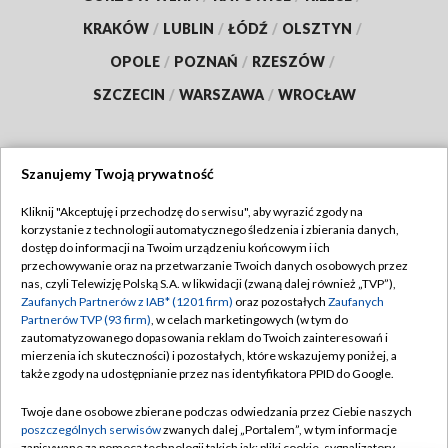
KRAKÓW
/
LUBLIN
/
ŁÓDŹ
/
OLSZTYN
/
OPOLE
/
POZNAŃ
/
RZESZÓW
/
SZCZECIN
/
WARSZAWA
/
WROCŁAW
Szanujemy Twoją prywatność
Dołącz do nas:
Kliknij "Akceptuję i przechodzę do serwisu", aby wyrazić zgody na
korzystanie z technologii automatycznego śledzenia i zbierania danych,
TVP
dostęp do informacji na Twoim urządzeniu końcowym i ich
Abonament TVP
przechowywanie oraz na przetwarzanie Twoich danych osobowych przez
Regulamin TVP
nas, czyli Telewizję Polską S.A. w likwidacji (zwaną dalej również „TVP”),
Emisja w TVP
Zaufanych Partnerów z IAB* (1201 firm)
oraz pozostałych
Zaufanych
Polityka prywatności
Partnerów TVP (93 firm)
, w celach marketingowych (w tym do
Centrum informacji TVP
Moje zgody
zautomatyzowanego dopasowania reklam do Twoich zainteresowań i
mierzenia ich skuteczności) i pozostałych, które wskazujemy poniżej, a
Naziemna Telewizja Cyfrowa
Pomoc
także zgody na udostępnianie przez nas identyfikatora PPID do Google.
Sklep TVP
Biuro reklamy
Twoje dane osobowe zbierane podczas odwiedzania przez Ciebie naszych
Rada Programowa
poszczególnych serwisów
zwanych dalej „Portalem”, w tym informacje
Kontakt
zapisywane za pomocą technologii takich jak: pliki cookie, sygnalizatory