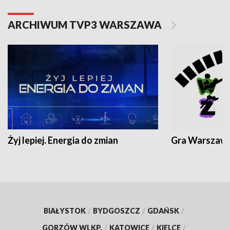
ARCHIWUM TVP3 WARSZAWA
Żyj lepiej. Energia do zmian
Gra Warszaw
BIAŁYSTOK
/
BYDGOSZCZ
/
GDAŃSK
/
GORZÓW WLKP.
/
KATOWICE
/
KIELCE
/