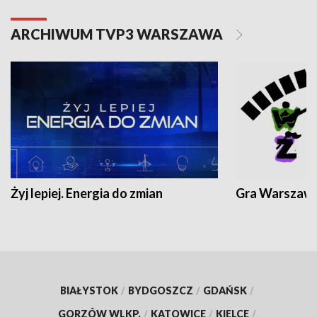
ARCHIWUM TVP3 WARSZAWA
Żyj lepiej. Energia do zmian
Gra Warszaw
BIAŁYSTOK
/
BYDGOSZCZ
/
GDAŃSK
/
GORZÓW WLKP.
/
KATOWICE
/
KIELCE
/