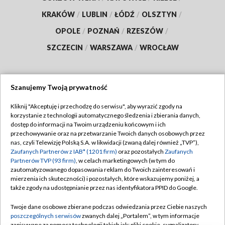
KRAKÓW
/
LUBLIN
/
ŁÓDŹ
/
OLSZTYN
/
OPOLE
/
POZNAŃ
/
RZESZÓW
/
SZCZECIN
/
WARSZAWA
/
WROCŁAW
Szanujemy Twoją prywatność
Dołącz do nas:
Kliknij "Akceptuję i przechodzę do serwisu", aby wyrazić zgody na
korzystanie z technologii automatycznego śledzenia i zbierania danych,
TVP
dostęp do informacji na Twoim urządzeniu końcowym i ich
Abonament TVP
przechowywanie oraz na przetwarzanie Twoich danych osobowych przez
Regulamin TVP
nas, czyli Telewizję Polską S.A. w likwidacji (zwaną dalej również „TVP”),
Emisja w TVP
Zaufanych Partnerów z IAB* (1201 firm)
oraz pozostałych
Zaufanych
Polityka prywatności
Partnerów TVP (93 firm)
, w celach marketingowych (w tym do
Centrum informacji TVP
Moje zgody
zautomatyzowanego dopasowania reklam do Twoich zainteresowań i
mierzenia ich skuteczności) i pozostałych, które wskazujemy poniżej, a
Naziemna Telewizja Cyfrowa
Pomoc
także zgody na udostępnianie przez nas identyfikatora PPID do Google.
Sklep TVP
Biuro reklamy
Twoje dane osobowe zbierane podczas odwiedzania przez Ciebie naszych
Rada Programowa
poszczególnych serwisów
zwanych dalej „Portalem”, w tym informacje
Kontakt
zapisywane za pomocą technologii takich jak: pliki cookie, sygnalizatory