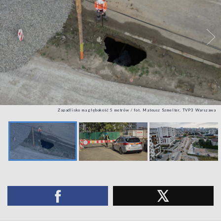
Zapadlisko ma głębokość 5 metrów / fot. Mateusz Szmelter, TVP3 Warszawa