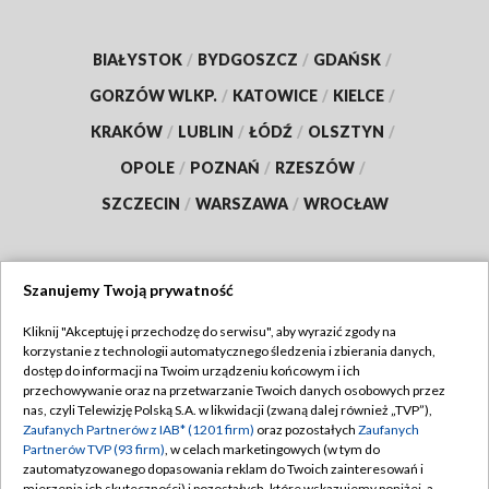
BIAŁYSTOK
/
BYDGOSZCZ
/
GDAŃSK
/
GORZÓW WLKP.
/
KATOWICE
/
KIELCE
/
KRAKÓW
/
LUBLIN
/
ŁÓDŹ
/
OLSZTYN
/
OPOLE
/
POZNAŃ
/
RZESZÓW
/
SZCZECIN
/
WARSZAWA
/
WROCŁAW
Szanujemy Twoją prywatność
Dołącz do nas:
Kliknij "Akceptuję i przechodzę do serwisu", aby wyrazić zgody na
korzystanie z technologii automatycznego śledzenia i zbierania danych,
TVP
dostęp do informacji na Twoim urządzeniu końcowym i ich
Abonament TVP
przechowywanie oraz na przetwarzanie Twoich danych osobowych przez
Regulamin TVP
nas, czyli Telewizję Polską S.A. w likwidacji (zwaną dalej również „TVP”),
Emisja w TVP
Polityka prywatności
Zaufanych Partnerów z IAB* (1201 firm)
oraz pozostałych
Zaufanych
Partnerów TVP (93 firm)
, w celach marketingowych (w tym do
Centrum informacji TVP
Moje zgody
zautomatyzowanego dopasowania reklam do Twoich zainteresowań i
mierzenia ich skuteczności) i pozostałych, które wskazujemy poniżej, a