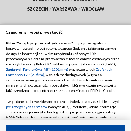
SZCZECIN
/
WARSZAWA
/
WROCŁAW
Szanujemy Twoją prywatność
Dołącz do nas:
Kliknij "Akceptuję i przechodzę do serwisu", aby wyrazić zgody na
korzystanie z technologii automatycznego śledzenia i zbierania danych,
TVP
dostęp do informacji na Twoim urządzeniu końcowym i ich
Abonament TVP
przechowywanie oraz na przetwarzanie Twoich danych osobowych przez
Regulamin TVP
nas, czyli Telewizję Polską S.A. w likwidacji (zwaną dalej również „TVP”),
Emisja w TVP
Zaufanych Partnerów z IAB* (1201 firm)
oraz pozostałych
Zaufanych
Polityka prywatności
Partnerów TVP (93 firm)
, w celach marketingowych (w tym do
Centrum informacji TVP
Moje zgody
zautomatyzowanego dopasowania reklam do Twoich zainteresowań i
mierzenia ich skuteczności) i pozostałych, które wskazujemy poniżej, a
Naziemna Telewizja Cyfrowa
Pomoc
także zgody na udostępnianie przez nas identyfikatora PPID do Google.
Sklep TVP
Biuro reklamy
Twoje dane osobowe zbierane podczas odwiedzania przez Ciebie naszych
Rada Programowa
poszczególnych serwisów
zwanych dalej „Portalem”, w tym informacje
Kontakt
zapisywane za pomocą technologii takich jak: pliki cookie, sygnalizatory
System NOS
WWW lub innych podobnych technologii umożliwiających świadczenie
dopasowanych i bezpiecznych usług, personalizację treści oraz reklam,
Informacje o nadawcy
Kanały
udostępnianie funkcji mediów społecznościowych oraz analizowanie