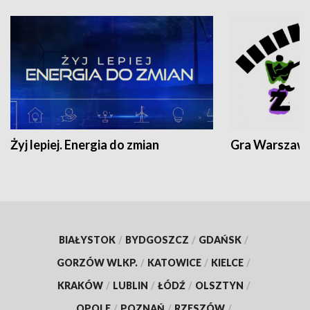
Żyj lepiej. Energia do zmian
Gra Warszaw
BIAŁYSTOK
/
BYDGOSZCZ
/
GDAŃSK
/
GORZÓW WLKP.
/
KATOWICE
/
KIELCE
/
KRAKÓW
/
LUBLIN
/
ŁÓDŹ
/
OLSZTYN
/
OPOLE
/
POZNAŃ
/
RZESZÓW
/