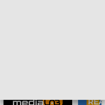
Plebiscyt Najlepsi Sportowcy
Wiadomości 
Warszawy 2025
SPOŁECZEŃSTWO