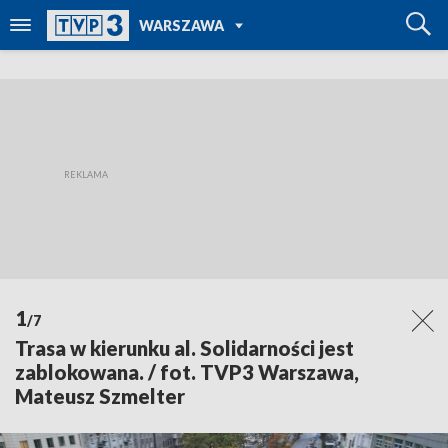
POWRÓT DO
WARSZAWA
TVP REGIONY
1
/7
Trasa w kierunku al. Solidarności jest
zablokowana. / fot. TVP3 Warszawa,
Mateusz Szmelter