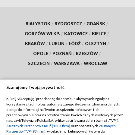
BIAŁYSTOK
/
BYDGOSZCZ
/
GDAŃSK
/
GORZÓW WLKP.
/
KATOWICE
/
KIELCE
/
KRAKÓW
/
LUBLIN
/
ŁÓDŹ
/
OLSZTYN
/
OPOLE
/
POZNAŃ
/
RZESZÓW
/
SZCZECIN
/
WARSZAWA
/
WROCŁAW
Szanujemy Twoją prywatność
Dołącz do nas:
Kliknij "Akceptuję i przechodzę do serwisu", aby wyrazić zgody na
korzystanie z technologii automatycznego śledzenia i zbierania danych,
TVP
dostęp do informacji na Twoim urządzeniu końcowym i ich
Abonament TVP
przechowywanie oraz na przetwarzanie Twoich danych osobowych przez
Regulamin TVP
nas, czyli Telewizję Polską S.A. w likwidacji (zwaną dalej również „TVP”),
Emisja w TVP
Polityka prywatności
Zaufanych Partnerów z IAB* (1201 firm)
oraz pozostałych
Zaufanych
Partnerów TVP (93 firm)
, w celach marketingowych (w tym do
Centrum informacji TVP