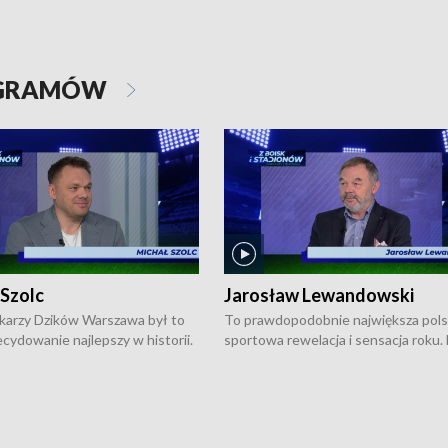
OGRAMÓW
 Szolc
Jarosław Lewandowski
karzy Dzików Warszawa był to
To prawdopodobnie największa pol
cydowanie najlepszy w historii.
sportowa rewelacja i sensacja roku.
pierwszy raz sięgnęli po
Chwalińska podbiła serca całej Pols
rodowe trofeum, wygrywając
kortach imienia Rolanda Garrosa w
ocno Europejską. Potem zaczęli
wielkoszlemowym turnieju French 
ekstraklasę. Po sezonie
przebijała się przez kwalifikacje, wyg
ym zadebiutowali w fazie play-
aż dziewięć pojedynków i dopiero w 