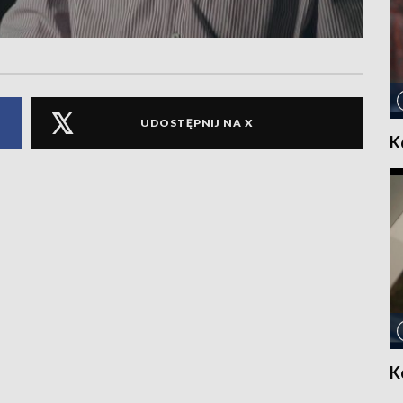
UDOSTĘPNIJ NA X
K
K