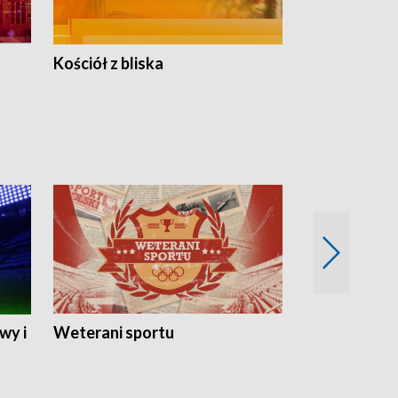
Kościół z bliska
wy i
Weterani sportu
Najlepsi Sp
2024