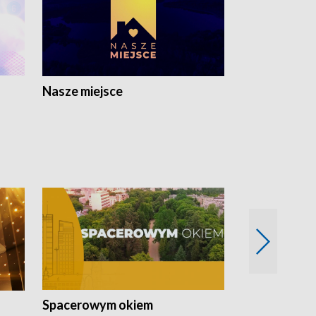
Nasze miejsce
Spacerowym okiem
Filmowe spo