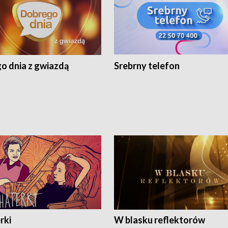
o dnia z gwiazdą
Srebrny telefon
rki
W blasku reflektorów