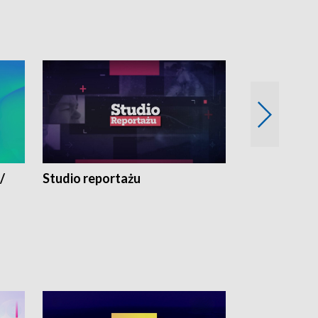
/
Studio reportażu
Eksperyment