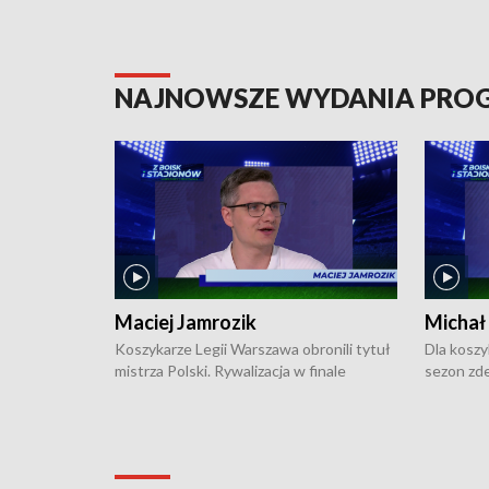
NAJNOWSZE WYDANIA PR
Maciej Jamrozik
Michał
Koszykarze Legii Warszawa obronili tytuł
Dla koszy
mistrza Polski. Rywalizacja w finale
sezon zde
ekstraklasy toczyła się do czterech
Najpierw 
zwycięstw i dopiero ostatni, siódmy mecz
międzyna
okazał się decydujący. W hali przy
Ligę Półn
Obrońców Tobruku na Bemowie
podbijać 
podopieczni estońskiego trenera Heiko
zasadnicz