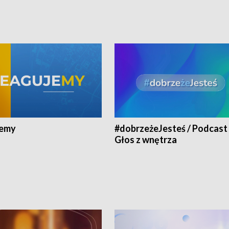
jemy
#dobrzeżeJesteś / Podcast 
Głos z wnętrza