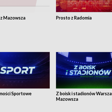
 z Mazowsza
Prosto z Radomia
ości Sportowe
Z boisk i stadionów Warsza
Mazowsza