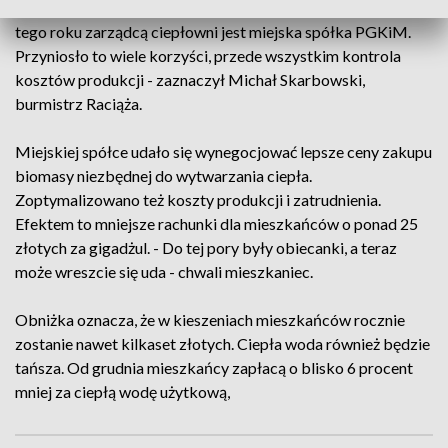
Postanowiliśmy zmienić ten stan rzeczy i od października
tego roku zarządcą ciepłowni jest miejska spółka PGKiM.
Przyniosło to wiele korzyści, przede wszystkim kontrola
kosztów produkcji - zaznaczył Michał Skarbowski,
burmistrz Raciąża.
Miejskiej spółce udało się wynegocjować lepsze ceny zakupu
biomasy niezbędnej do wytwarzania ciepła.
Zoptymalizowano też koszty produkcji i zatrudnienia.
Efektem to mniejsze rachunki dla mieszkańców o ponad 25
złotych za gigadżul. - Do tej pory były obiecanki, a teraz
może wreszcie się uda - chwali mieszkaniec.
Obniżka oznacza, że w kieszeniach mieszkańców rocznie
zostanie nawet kilkaset złotych. Ciepła woda również będzie
tańsza. Od grudnia mieszkańcy zapłacą o blisko 6 procent
mniej za ciepłą wodę użytkową,