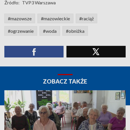
Źródło:
TVP3 Warszawa
#mazowsze
#mazowieckie
#raciąż
#ogrzewanie
#woda
#obniżka
ZOBACZ TAKŻE