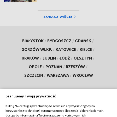
ZOBACZ WIĘCEJ
BIAŁYSTOK
/
BYDGOSZCZ
/
GDAŃSK
/
GORZÓW WLKP.
/
KATOWICE
/
KIELCE
/
KRAKÓW
/
LUBLIN
/
ŁÓDŹ
/
OLSZTYN
/
OPOLE
/
POZNAŃ
/
RZESZÓW
/
SZCZECIN
/
WARSZAWA
/
WROCŁAW
Szanujemy Twoją prywatność
Dołącz do nas:
Kliknij "Akceptuję i przechodzę do serwisu", aby wyrazić zgody na
korzystanie z technologii automatycznego śledzenia i zbierania danych,
TVP
dostęp do informacji na Twoim urządzeniu końcowym i ich