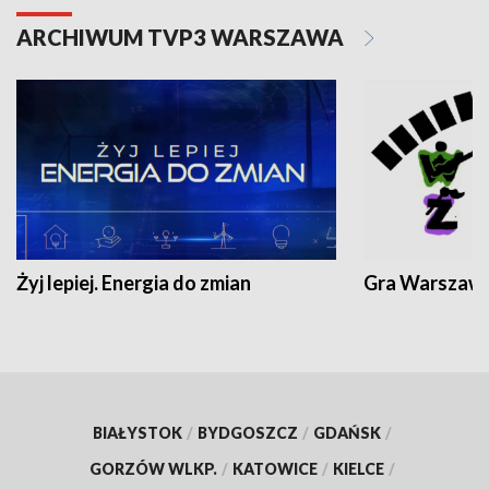
ARCHIWUM TVP3 WARSZAWA
Żyj lepiej. Energia do zmian
Gra Warszaw
BIAŁYSTOK
/
BYDGOSZCZ
/
GDAŃSK
/
GORZÓW WLKP.
/
KATOWICE
/
KIELCE
/