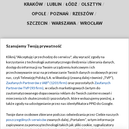
KRAKÓW
/
LUBLIN
/
ŁÓDŹ
/
OLSZTYN
/
OPOLE
/
POZNAŃ
/
RZESZÓW
/
SZCZECIN
/
WARSZAWA
/
WROCŁAW
Szanujemy Twoją prywatność
Dołącz do nas:
Kliknij "Akceptuję i przechodzę do serwisu", aby wyrazić zgody na
korzystanie z technologii automatycznego śledzenia i zbierania danych,
TVP
dostęp do informacji na Twoim urządzeniu końcowym i ich
Abonament TVP
przechowywanie oraz na przetwarzanie Twoich danych osobowych przez
Regulamin TVP
nas, czyli Telewizję Polską S.A. w likwidacji (zwaną dalej również „TVP”),
Emisja w TVP
Zaufanych Partnerów z IAB* (1201 firm)
oraz pozostałych
Zaufanych
Polityka prywatności
Partnerów TVP (93 firm)
, w celach marketingowych (w tym do
Centrum informacji TVP
Moje zgody
zautomatyzowanego dopasowania reklam do Twoich zainteresowań i
mierzenia ich skuteczności) i pozostałych, które wskazujemy poniżej, a
Naziemna Telewizja Cyfrowa
Pomoc
także zgody na udostępnianie przez nas identyfikatora PPID do Google.
Sklep TVP
Biuro reklamy
Twoje dane osobowe zbierane podczas odwiedzania przez Ciebie naszych
Rada Programowa
poszczególnych serwisów
zwanych dalej „Portalem”, w tym informacje
Kontakt
zapisywane za pomocą technologii takich jak: pliki cookie, sygnalizatory
System NOS