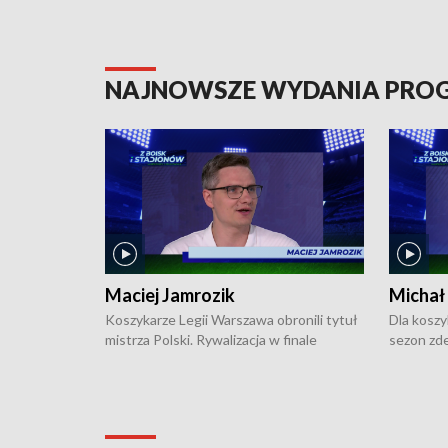
NAJNOWSZE WYDANIA PR
Maciej Jamrozik
Michał
Koszykarze Legii Warszawa obronili tytuł
Dla koszy
mistrza Polski. Rywalizacja w finale
sezon zde
ekstraklasy toczyła się do czterech
Najpierw 
zwycięstw i dopiero ostatni, siódmy mecz
międzyna
okazał się decydujący. W hali przy
Ligę Półn
Obrońców Tobruku na Bemowie
podbijać 
podopieczni estońskiego trenera Heiko
zasadnicz