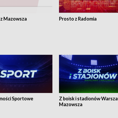
 z Mazowsza
Prosto z Radomia
ości Sportowe
Z boisk i stadionów Warsza
Mazowsza