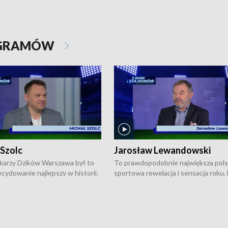
OGRAMÓW
 Szolc
Jarosław Lewandowski
karzy Dzików Warszawa był to
To prawdopodobnie największa pol
cydowanie najlepszy w historii.
sportowa rewelacja i sensacja roku.
pierwszy raz sięgnęli po
Chwalińska podbiła serca całej Pols
rodowe trofeum, wygrywając
kortach imienia Rolanda Garrosa w
ocno Europejską. Potem zaczęli
wielkoszlemowym turnieju French 
ekstraklasę. Po sezonie
przebijała się przez kwalifikacje, wyg
ym zadebiutowali w fazie play-
aż dziewięć pojedynków i dopiero w 