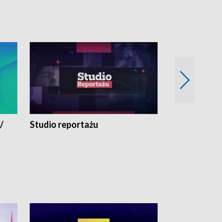
/
Studio reportażu
Eksperyment