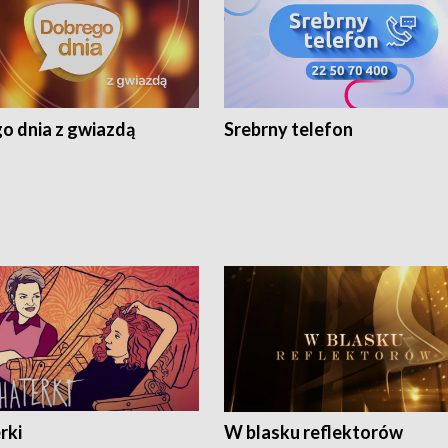
o dnia z gwiazdą
Srebrny telefon
rki
W blasku reflektorów