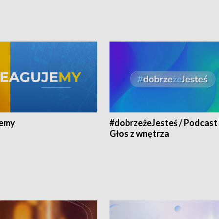
jemy
#dobrzeżeJesteś / Podcast 
Głos z wnętrza