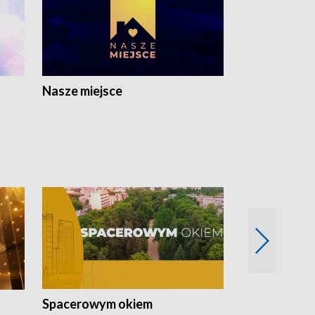
Nasze miejsce
Spacerowym okiem
Filmowe spo