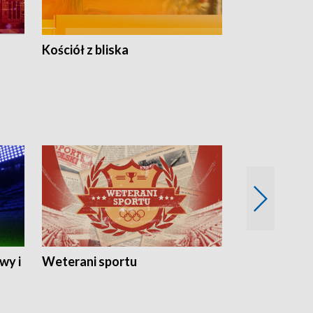
Kościół z bliska
wy i
Weterani sportu
Najlepsi Sp
2024