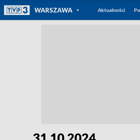
POWRÓT DO
WARSZAWA
Aktualności
Po
TVP REGIONY
31.10.2024