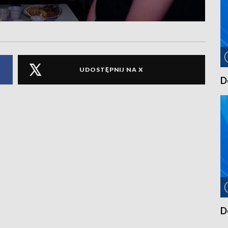
UDOSTĘPNIJ NA X
D
D