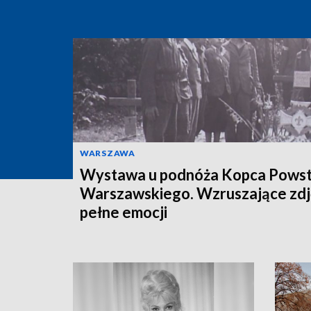
WARSZAWA
Wystawa u podnóża Kopca Powst
Warszawskiego. Wzruszające zdj
pełne emocji