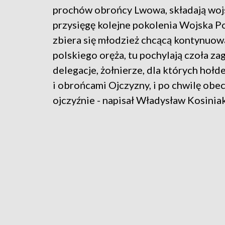
prochów obrońcy Lwowa, składają wo
przysięgę kolejne pokolenia Wojska Po
zbiera się młodzież chcącą kontynuow
polskiego oręża, tu pochylają czoła za
delegacje, żołnierze, dla których hołde
i obrońcami Ojczyzny, i po chwilę obe
ojczyźnie - napisał Władysław Kosini