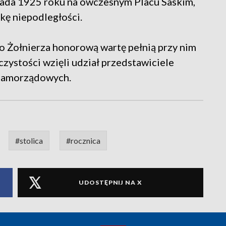
pada 1925 roku na ówczesnym Placu Saskim,
kę niepodległości.
 Żołnierza honorową wartę pełnią przy nim
zystości wzięli udział przedstawiciele
 samorządowych.
#stolica
#rocznica
UDOSTĘPNIJ NA X