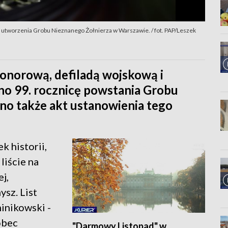
 utworzenia Grobu Nieznanego Żołnierza w Warszawie. / fot. PAP/Leszek
honorową, defiladą wojskową i
o 99. rocznicę powstania Grobu
no także akt ustanowienia tego
k historii,
liście na
j,
sz. List
inikowski -
obec
"Darmowy Listopad" w