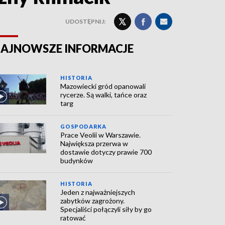
UDOSTĘPNIJ:
AJNOWSZE INFORMACJE
HISTORIA
Mazowiecki gród opanowali
rycerze. Są walki, tańce oraz
targ
GOSPODARKA
Prace Veolii w Warszawie.
Największa przerwa w
dostawie dotyczy prawie 700
budynków
HISTORIA
Jeden z najważniejszych
zabytków zagrożony.
Specjaliści połączyli siły by go
ratować