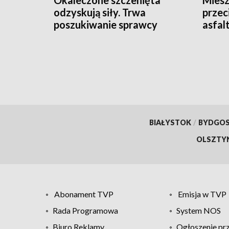
odzyskują siły. Trwa
przec
poszukiwanie sprawcy
asfal
odpie
BIAŁYSTOK
/
BYDGO
OLSZTY
Abonament TVP
Emisja w TVP
Rada Programowa
System NOS
Biuro Reklamy
Ogłoszenie pr