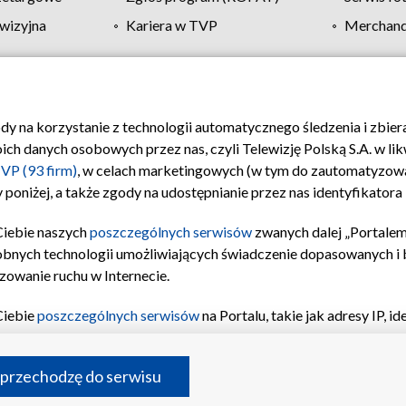
wizyjna
Kariera w TVP
Merchandi
Polityka prywatności
Moje zgody
Pomoc
Biuro re
ody na korzystanie z technologii automatycznego śledzenia i zbie
 danych osobowych przez nas, czyli Telewizję Polską S.A. w likw
VP (93 firm)
, w celach marketingowych (w tym do zautomatyzow
 poniżej, a także zgody na udostępnianie przez nas identyfikator
Ciebie naszych
poszczególnych serwisów
zwanych dalej „Portalem
obnych technologii umożliwiających świadczenie dopasowanych i be
zowanie ruchu w Internecie.
Ciebie
poszczególnych serwisów
na Portalu, takie jak adresy IP, 
sach Portalu czy historia odwiedzin będą przetwarzane przez TV
ji: przechowywania informacji na urządzeniu lub dostęp do nich,
©2026 Telewizja Polska S.A. w likwidacji
 przechodzę do serwisu
enia profilu spersonalizowanych treści, wyboru spersonalizowany
inii odbiorców, opracowywania i ulepszania produktów, zapewnie