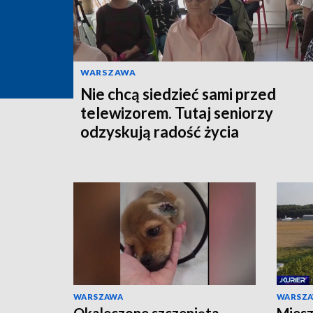
WARSZAWA
Nie chcą siedzieć sami przed
telewizorem. Tutaj seniorzy
odzyskują radość życia
WARSZAWA
WARSZ
Okaleczone szczenięta
Miesz