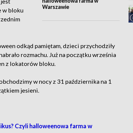
halloweenowa farma w
 jest
Warszawie
e w bloku
przednim
loween odkąd pamiętam, dzieci przychodziły
 nabrało rozmachu. Już na początku września
n z lokatorów bloku.
 obchodzimy w nocy z 31 października na 1
ątkiem jesieni.
kus? Czyli halloweenowa farma w