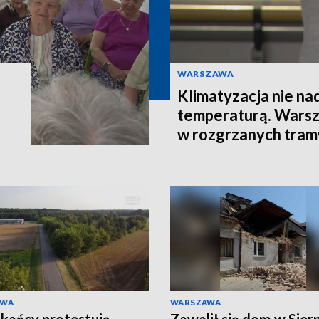
WARSZAWA
Klimatyzacja nie na
temperaturą. Warsz
w rozgrzanych tra
AWA
WARSZAWA
kańcy protestują
Zawalił się dom w Sier