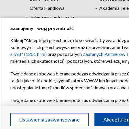
Oferta Handlowa
Akademia Tele
Telegazeta ogłoszenia
Szanujemy Twoją prywatność
Regulamin TVP
Kliknij "Akceptuję i przechodzę do serwisu", aby wyrazić zg
końcowym i ich przechowywanie oraz na przetwarzanie Twoich
z IAB* (1201 firm)
oraz pozostałych
Zaufanych Partnerów T
mierzenia ich skuteczności) i pozostałych, które wskazujemy
Twoje dane osobowe zbierane podczas odwiedzania przez 
takich jak: pliki cookie, sygnalizatory WWW lub innych pod
udostępnianie funkcji mediów społecznościowych oraz anali
Twoje dane osobowe zbierane podczas odwiedzania przez 
plików cookie, informacje o Twoich wyszukiwaniach w serwi
Partnerów TVP
dla realizacji następujących celów i funkc
Ustawienia zaawansowane
Akceptuję i
reklam, tworzenia profilu spersonalizowanych reklam, tworz
treści, stosowania badań rynkowych w celu generowania op