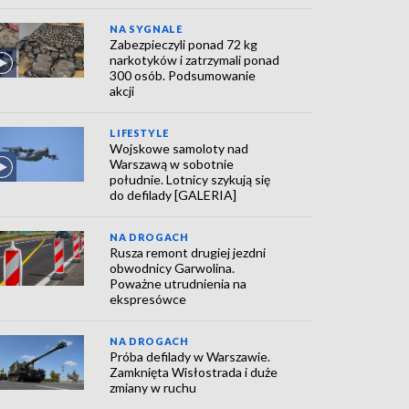
NA SYGNALE
Zabezpieczyli ponad 72 kg
narkotyków i zatrzymali ponad
300 osób. Podsumowanie
akcji
LIFESTYLE
Wojskowe samoloty nad
Warszawą w sobotnie
południe. Lotnicy szykują się
do defilady [GALERIA]
NA DROGACH
Rusza remont drugiej jezdni
obwodnicy Garwolina.
Poważne utrudnienia na
ekspresówce
NA DROGACH
Próba defilady w Warszawie.
Zamknięta Wisłostrada i duże
zmiany w ruchu