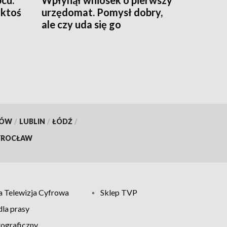
 ktoś
urzędomat. Pomysł dobry,
ale czy uda się go
zrealizować?
KÓW
/
LUBLIN
/
ŁÓDŹ
/
ROCŁAW
 Telewizja Cyfrowa
Sklep TVP
la prasy
tograficzny