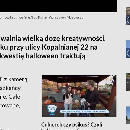
samowitą atmosferę / fot. Kurier Warszawy i Mazowsza
 uwalnia wielką dozę kreatywności.
u przy ulicy Kopalnianej 22 na
westię halloween traktują
i z kamerą
eszkańcy
ie. Całe
orowane,
Cukierek czy psikus? Czyli