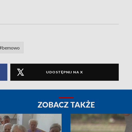
#bemowo
UDOSTĘPNIJ NA X
ZOBACZ TAKŻE