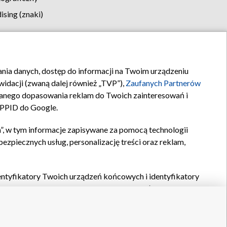
sing (znaki)
klamy
Kontakt
rania danych, dostęp do informacji na Twoim urządzeniu
idacji (zwaną dalej również „TVP”),
Zaufanych Partnerów
anego dopasowania reklam do Twoich zainteresowań i
a PPID do Google.
”, w tym informacje zapisywane za pomocą technologii
zpiecznych usług, personalizację treści oraz reklam,
identyfikatory Twoich urządzeń końcowych i identyfikatory
P,
Zaufanych Partnerów z IAB
oraz pozostałych
Zaufanych
 wyboru podstawowych reklam, wyboru spersonalizowanych
ch treści, pomiaru wydajności reklam, pomiaru wydajności
nia bezpieczeństwa, zapobiegania oszustwom i usuwania