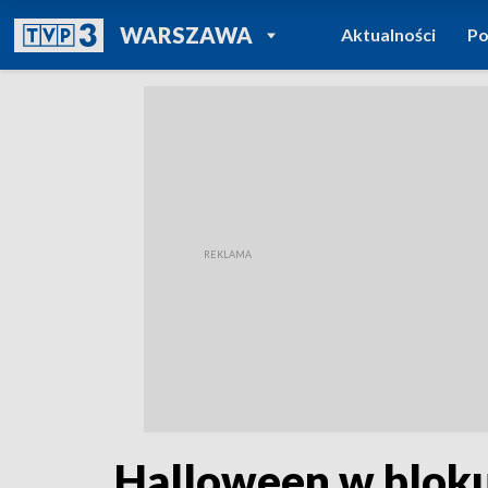
POWRÓT DO
WARSZAWA
Aktualności
Po
TVP REGIONY
Halloween w bloku 