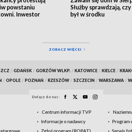
iw powstaniu
Służby sprawdzają, czy
towni. Inwestor
był w środku
ra zarzuty
ZOBACZ WIĘCEJ
SZCZ
/
GDAŃSK
/
GORZÓW WLKP.
/
KATOWICE
/
KIELCE
/
KRA
N
/
OPOLE
/
POZNAŃ
/
RZESZÓW
/
SZCZECIN
/
WARSZAWA
/
W
Dołącz do nas:
Centrum informacji TVP
Naziemna
Informacje o nadawcy
Program d
zetargowe
Zgłoś program (ROPAT)
Serwis fo