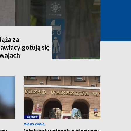
dąża za
awiacy gotują się
mwajach
WARSZAWA
pcu.
Wpłynął wniosek o pierwszy