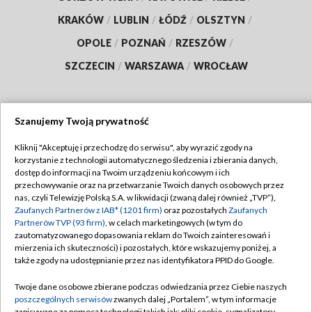
KRAKÓW
/
LUBLIN
/
ŁÓDŹ
/
OLSZTYN
/
OPOLE
/
POZNAŃ
/
RZESZÓW
/
SZCZECIN
/
WARSZAWA
/
WROCŁAW
Szanujemy Twoją prywatność
Dołącz do nas:
Kliknij "Akceptuję i przechodzę do serwisu", aby wyrazić zgody na
korzystanie z technologii automatycznego śledzenia i zbierania danych,
TVP
dostęp do informacji na Twoim urządzeniu końcowym i ich
Abonament TVP
przechowywanie oraz na przetwarzanie Twoich danych osobowych przez
Regulamin TVP
nas, czyli Telewizję Polską S.A. w likwidacji (zwaną dalej również „TVP”),
Emisja w TVP
Zaufanych Partnerów z IAB* (1201 firm)
oraz pozostałych
Zaufanych
Polityka prywatności
Partnerów TVP (93 firm)
, w celach marketingowych (w tym do
Centrum informacji TVP
Moje zgody
zautomatyzowanego dopasowania reklam do Twoich zainteresowań i
mierzenia ich skuteczności) i pozostałych, które wskazujemy poniżej, a
Naziemna Telewizja Cyfrowa
Pomoc
także zgody na udostępnianie przez nas identyfikatora PPID do Google.
Sklep TVP
Biuro reklamy
Twoje dane osobowe zbierane podczas odwiedzania przez Ciebie naszych
Rada Programowa
poszczególnych serwisów
zwanych dalej „Portalem”, w tym informacje
Kontakt
zapisywane za pomocą technologii takich jak: pliki cookie, sygnalizatory