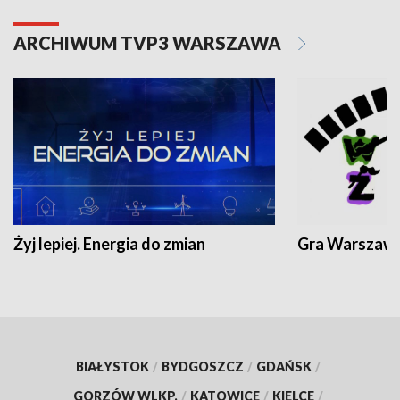
ARCHIWUM TVP3 WARSZAWA
Żyj lepiej. Energia do zmian
Gra Warszaw
BIAŁYSTOK
/
BYDGOSZCZ
/
GDAŃSK
/
GORZÓW WLKP.
/
KATOWICE
/
KIELCE
/