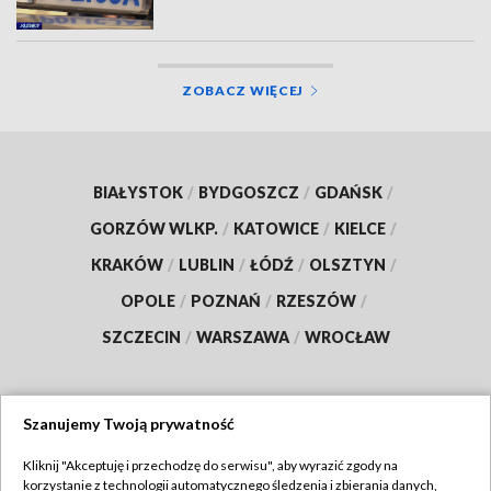
ZOBACZ WIĘCEJ
BIAŁYSTOK
/
BYDGOSZCZ
/
GDAŃSK
/
GORZÓW WLKP.
/
KATOWICE
/
KIELCE
/
KRAKÓW
/
LUBLIN
/
ŁÓDŹ
/
OLSZTYN
/
OPOLE
/
POZNAŃ
/
RZESZÓW
/
SZCZECIN
/
WARSZAWA
/
WROCŁAW
Szanujemy Twoją prywatność
Dołącz do nas:
Kliknij "Akceptuję i przechodzę do serwisu", aby wyrazić zgody na
korzystanie z technologii automatycznego śledzenia i zbierania danych,
TVP