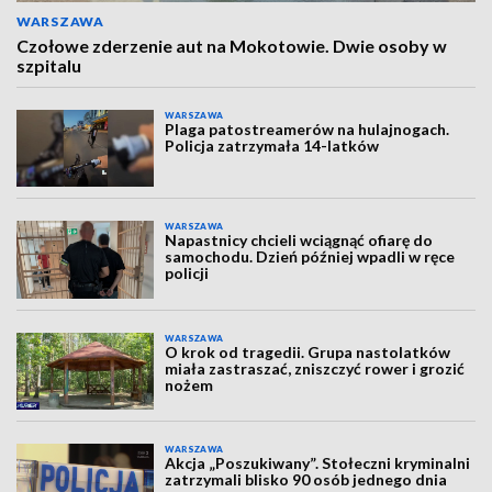
WARSZAWA
Czołowe zderzenie aut na Mokotowie. Dwie osoby w
szpitalu
WARSZAWA
Plaga patostreamerów na hulajnogach.
Policja zatrzymała 14-latków
WARSZAWA
Napastnicy chcieli wciągnąć ofiarę do
samochodu. Dzień później wpadli w ręce
policji
WARSZAWA
O krok od tragedii. Grupa nastolatków
miała zastraszać, zniszczyć rower i grozić
nożem
WARSZAWA
Akcja „Poszukiwany”. Stołeczni kryminalni
zatrzymali blisko 90 osób jednego dnia