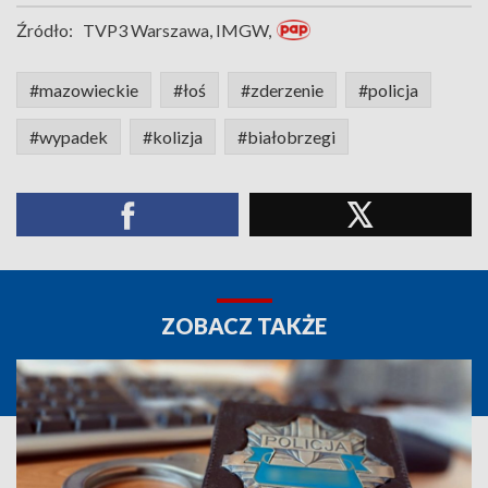
Źródło:
TVP3 Warszawa, IMGW,
#mazowieckie
#łoś
#zderzenie
#policja
#wypadek
#kolizja
#białobrzegi
ZOBACZ TAKŻE