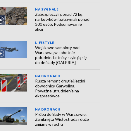
NA SYGNALE
Zabezpieczyli ponad 72 kg
narkotyków i zatrzymali ponad
300 osób. Podsumowanie
akcji
LIFESTYLE
Wojskowe samoloty nad
Warszawą w sobotnie
południe. Lotnicy szykują się
do defilady [GALERIA]
NA DROGACH
Rusza remont drugiej jezdni
obwodnicy Garwolina.
Poważne utrudnienia na
ekspresówce
NA DROGACH
Próba defilady w Warszawie.
Zamknięta Wisłostrada i duże
zmiany w ruchu