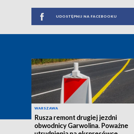
UDOSTĘPNIJ NA FACEBOOKU
WARSZAWA
Rusza remont drugiej jezdni
obwodnicy Garwolina. Poważne
utrudnienia na ekspresówce