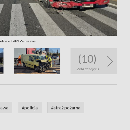
ieliński TVP3 Warszawa
(10)
Zobacz zdjęcia
zawa
#policja
#straż pożarna