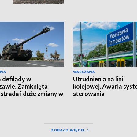
AWA
WARSZAWA
 defilady w
Utrudnienia na linii
awie. Zamknięta
kolejowej. Awaria sys
strada i duże zmiany w
sterowania
ZOBACZ WIĘCEJ