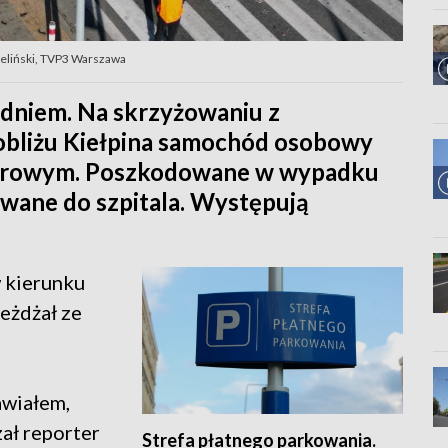
eliński, TVP3 Warszawa
udniem. Na skrzyżowaniu z
pobliżu Kiełpina samochód osobowy
żarowym. Poszkodowane w wypadku
owane do szpitala. Występują
 kierunku
eżdżał ze
awiałem,
zał reporter
Strefa płatnego parkowania.