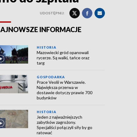
UDOSTĘPNIJ:
AJNOWSZE INFORMACJE
HISTORIA
Mazowiecki gród opanowali
rycerze. Są walki, tańce oraz
targ
GOSPODARKA
Prace Veolii w Warszawie.
Największa przerwa w
dostawie dotyczy prawie 700
budynków
HISTORIA
Jeden z najważniejszych
zabytków zagrożony.
Specjaliści połączyli siły by go
ratować