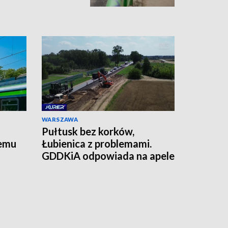
WARSZAWA
Pułtusk bez korków,
temu
Łubienica z problemami.
GDDKiA odpowiada na apele
mieszkańców