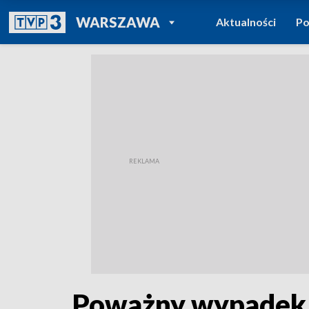
POWRÓT DO
WARSZAWA
Aktualności
Po
TVP REGIONY
Poważny wypadek na