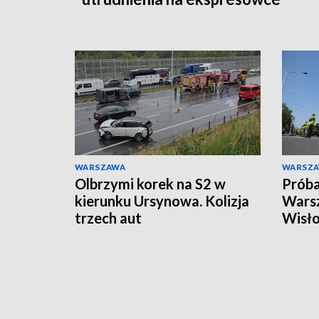
WARSZAWA
WARSZ
Olbrzymi korek na S2 w
Próba
kierunku Ursynowa. Kolizja
Warsz
trzech aut
Wisło
ruchu