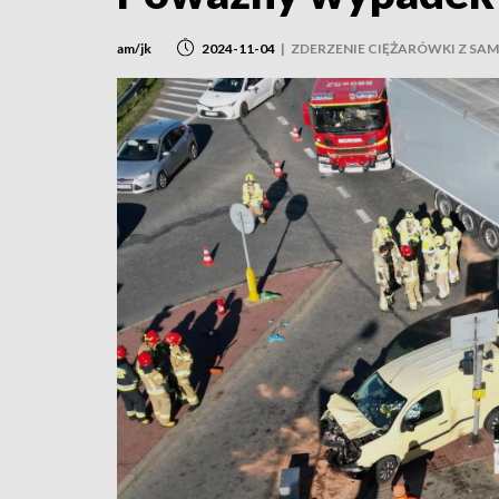
am/jk
2024-11-04
|
ZDERZENIE CIĘŻARÓWKI Z 