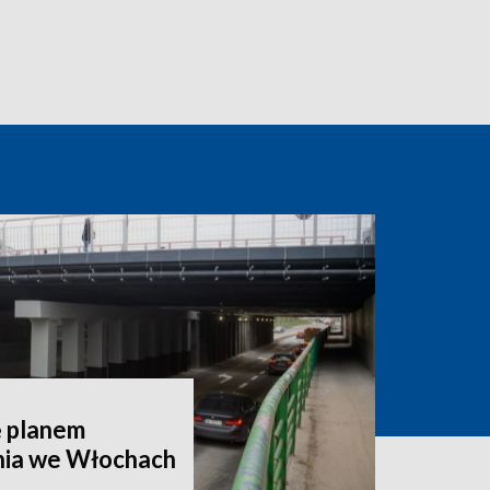
ę planem
nia we Włochach