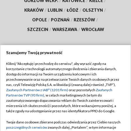
GORZÓW WLKP.
/
KATOWICE
/
KIELCE
/
KRAKÓW
/
LUBLIN
/
ŁÓDŹ
/
OLSZTYN
/
OPOLE
/
POZNAŃ
/
RZESZÓW
/
SZCZECIN
/
WARSZAWA
/
WROCŁAW
Szanujemy Twoją prywatność
Dołącz do nas:
Kliknij "Akceptuję i przechodzę do serwisu", aby wyrazić zgody na
korzystanie z technologii automatycznego śledzenia i zbierania danych,
TVP
dostęp do informacji na Twoim urządzeniu końcowym i ich
Abonament TVP
przechowywanie oraz na przetwarzanie Twoich danych osobowych przez
Regulamin TVP
nas, czyli Telewizję Polską S.A. w likwidacji (zwaną dalej również „TVP”),
Emisja w TVP
Zaufanych Partnerów z IAB* (1201 firm)
oraz pozostałych
Zaufanych
Polityka prywatności
Partnerów TVP (93 firm)
, w celach marketingowych (w tym do
Centrum informacji TVP
Moje zgody
zautomatyzowanego dopasowania reklam do Twoich zainteresowań i
mierzenia ich skuteczności) i pozostałych, które wskazujemy poniżej, a
Naziemna Telewizja Cyfrowa
Pomoc
także zgody na udostępnianie przez nas identyfikatora PPID do Google.
Sklep TVP
Biuro reklamy
Twoje dane osobowe zbierane podczas odwiedzania przez Ciebie naszych
Rada Programowa
poszczególnych serwisów
zwanych dalej „Portalem”, w tym informacje
Kontakt