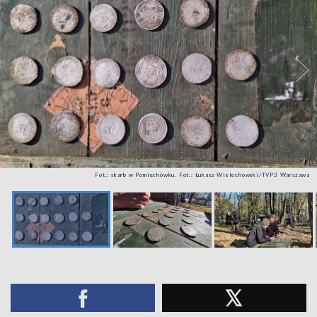
Fot.: skarb w Pomiechówku. Fot.: Łukasz Wielechowski/TVP3 Warszawa