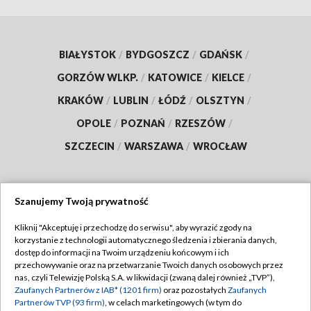
BIAŁYSTOK
/
BYDGOSZCZ
/
GDAŃSK
/
GORZÓW WLKP.
/
KATOWICE
/
KIELCE
/
KRAKÓW
/
LUBLIN
/
ŁÓDŹ
/
OLSZTYN
/
OPOLE
/
POZNAŃ
/
RZESZÓW
/
SZCZECIN
/
WARSZAWA
/
WROCŁAW
Szanujemy Twoją prywatność
Dołącz do nas:
Kliknij "Akceptuję i przechodzę do serwisu", aby wyrazić zgody na
korzystanie z technologii automatycznego śledzenia i zbierania danych,
TVP
dostęp do informacji na Twoim urządzeniu końcowym i ich
Abonament TVP
przechowywanie oraz na przetwarzanie Twoich danych osobowych przez
Regulamin TVP
nas, czyli Telewizję Polską S.A. w likwidacji (zwaną dalej również „TVP”),
Emisja w TVP
Polityka prywatności
Zaufanych Partnerów z IAB* (1201 firm)
oraz pozostałych
Zaufanych
Partnerów TVP (93 firm)
, w celach marketingowych (w tym do
Centrum informacji TVP