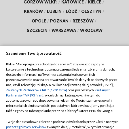
GORZÓW WLKP.
/
KATOWICE
/
KIELCE
/
KRAKÓW
/
LUBLIN
/
ŁÓDŹ
/
OLSZTYN
/
OPOLE
/
POZNAŃ
/
RZESZÓW
/
SZCZECIN
/
WARSZAWA
/
WROCŁAW
Szanujemy Twoją prywatność
Dołącz do nas:
Kliknij "Akceptuję i przechodzę do serwisu", aby wyrazić zgody na
korzystanie z technologii automatycznego śledzenia i zbierania danych,
TVP
dostęp do informacji na Twoim urządzeniu końcowym i ich
Abonament TVP
przechowywanie oraz na przetwarzanie Twoich danych osobowych przez
Regulamin TVP
nas, czyli Telewizję Polską S.A. w likwidacji (zwaną dalej również „TVP”),
Emisja w TVP
Zaufanych Partnerów z IAB* (1201 firm)
oraz pozostałych
Zaufanych
Polityka prywatności
Partnerów TVP (93 firm)
, w celach marketingowych (w tym do
Centrum informacji TVP
Moje zgody
zautomatyzowanego dopasowania reklam do Twoich zainteresowań i
mierzenia ich skuteczności) i pozostałych, które wskazujemy poniżej, a
Naziemna Telewizja Cyfrowa
Pomoc
także zgody na udostępnianie przez nas identyfikatora PPID do Google.
Sklep TVP
Biuro reklamy
Twoje dane osobowe zbierane podczas odwiedzania przez Ciebie naszych
Rada Programowa
poszczególnych serwisów
zwanych dalej „Portalem”, w tym informacje
Kontakt