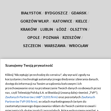
BIAŁYSTOK
/
BYDGOSZCZ
/
GDAŃSK
/
GORZÓW WLKP.
/
KATOWICE
/
KIELCE
/
KRAKÓW
/
LUBLIN
/
ŁÓDŹ
/
OLSZTYN
/
OPOLE
/
POZNAŃ
/
RZESZÓW
/
SZCZECIN
/
WARSZAWA
/
WROCŁAW
Szanujemy Twoją prywatność
Dołącz do nas:
Kliknij "Akceptuję i przechodzę do serwisu", aby wyrazić zgody na
korzystanie z technologii automatycznego śledzenia i zbierania danych,
TVP
dostęp do informacji na Twoim urządzeniu końcowym i ich
Abonament TVP
przechowywanie oraz na przetwarzanie Twoich danych osobowych przez
Regulamin TVP
nas, czyli Telewizję Polską S.A. w likwidacji (zwaną dalej również „TVP”),
Emisja w TVP
Polityka prywatności
Zaufanych Partnerów z IAB* (1201 firm)
oraz pozostałych
Zaufanych
Partnerów TVP (93 firm)
, w celach marketingowych (w tym do
Centrum informacji TVP
Moje zgody
zautomatyzowanego dopasowania reklam do Twoich zainteresowań i
mierzenia ich skuteczności) i pozostałych, które wskazujemy poniżej, a