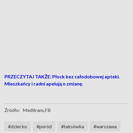
PRZECZYTAJ TAKŻE: Płock bez całodobowej apteki.
Mieszkańcy i radni apelują o zmianę.
Źródło:
Meditrans,FB
#dziecko
#poród
#taksówka
#warszawa