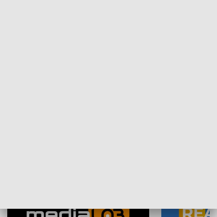
Plebiscyt Najlepsi Sportowcy
Wiadomości 
Warszawy 2025
SPOŁECZEŃSTWO