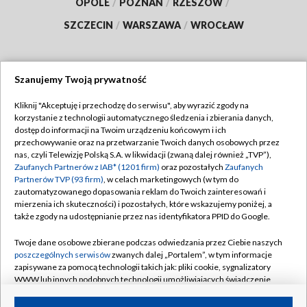
OPOLE
/
POZNAŃ
/
RZESZÓW
/
SZCZECIN
/
WARSZAWA
/
WROCŁAW
Szanujemy Twoją prywatność
Dołącz do nas:
Kliknij "Akceptuję i przechodzę do serwisu", aby wyrazić zgody na
korzystanie z technologii automatycznego śledzenia i zbierania danych,
TVP
dostęp do informacji na Twoim urządzeniu końcowym i ich
Abonament TVP
przechowywanie oraz na przetwarzanie Twoich danych osobowych przez
Regulamin TVP
nas, czyli Telewizję Polską S.A. w likwidacji (zwaną dalej również „TVP”),
Emisja w TVP
Zaufanych Partnerów z IAB* (1201 firm)
oraz pozostałych
Zaufanych
Polityka prywatności
Partnerów TVP (93 firm)
, w celach marketingowych (w tym do
Centrum informacji TVP
Moje zgody
zautomatyzowanego dopasowania reklam do Twoich zainteresowań i
mierzenia ich skuteczności) i pozostałych, które wskazujemy poniżej, a
Naziemna Telewizja Cyfrowa
Pomoc
także zgody na udostępnianie przez nas identyfikatora PPID do Google.
Sklep TVP
Biuro reklamy
Twoje dane osobowe zbierane podczas odwiedzania przez Ciebie naszych
Rada Programowa
poszczególnych serwisów
zwanych dalej „Portalem”, w tym informacje
Kontakt
zapisywane za pomocą technologii takich jak: pliki cookie, sygnalizatory
System NOS
WWW lub innych podobnych technologii umożliwiających świadczenie
dopasowanych i bezpiecznych usług, personalizację treści oraz reklam,
Informacje o nadawcy
Kanały
udostępnianie funkcji mediów społecznościowych oraz analizowanie