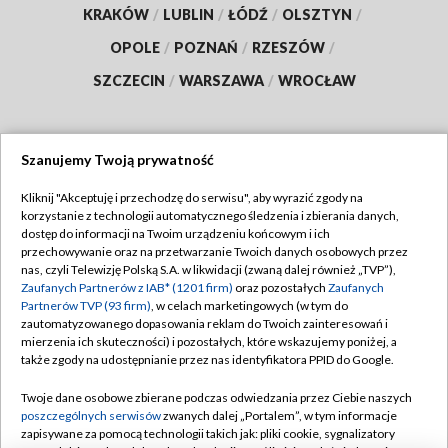
KRAKÓW
/
LUBLIN
/
ŁÓDŹ
/
OLSZTYN
/
OPOLE
/
POZNAŃ
/
RZESZÓW
/
SZCZECIN
/
WARSZAWA
/
WROCŁAW
Szanujemy Twoją prywatność
Dołącz do nas:
Kliknij "Akceptuję i przechodzę do serwisu", aby wyrazić zgody na
korzystanie z technologii automatycznego śledzenia i zbierania danych,
TVP
dostęp do informacji na Twoim urządzeniu końcowym i ich
Abonament TVP
przechowywanie oraz na przetwarzanie Twoich danych osobowych przez
Regulamin TVP
nas, czyli Telewizję Polską S.A. w likwidacji (zwaną dalej również „TVP”),
Emisja w TVP
Zaufanych Partnerów z IAB* (1201 firm)
oraz pozostałych
Zaufanych
Polityka prywatności
Partnerów TVP (93 firm)
, w celach marketingowych (w tym do
Centrum informacji TVP
Moje zgody
zautomatyzowanego dopasowania reklam do Twoich zainteresowań i
mierzenia ich skuteczności) i pozostałych, które wskazujemy poniżej, a
Naziemna Telewizja Cyfrowa
Pomoc
także zgody na udostępnianie przez nas identyfikatora PPID do Google.
Sklep TVP
Biuro reklamy
Twoje dane osobowe zbierane podczas odwiedzania przez Ciebie naszych
Rada Programowa
poszczególnych serwisów
zwanych dalej „Portalem”, w tym informacje
Kontakt
zapisywane za pomocą technologii takich jak: pliki cookie, sygnalizatory
System NOS