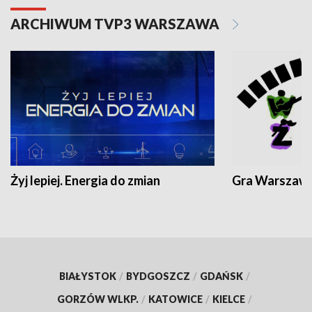
ARCHIWUM TVP3 WARSZAWA
Żyj lepiej. Energia do zmian
Gra Warszaw
BIAŁYSTOK
/
BYDGOSZCZ
/
GDAŃSK
/
GORZÓW WLKP.
/
KATOWICE
/
KIELCE
/