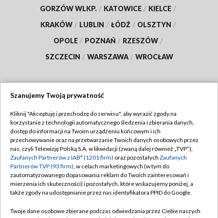
GORZÓW WLKP.
/
KATOWICE
/
KIELCE
/
KRAKÓW
/
LUBLIN
/
ŁÓDŹ
/
OLSZTYN
/
OPOLE
/
POZNAŃ
/
RZESZÓW
/
SZCZECIN
/
WARSZAWA
/
WROCŁAW
Szanujemy Twoją prywatność
Dołącz do nas:
Kliknij "Akceptuję i przechodzę do serwisu", aby wyrazić zgody na
korzystanie z technologii automatycznego śledzenia i zbierania danych,
TVP
dostęp do informacji na Twoim urządzeniu końcowym i ich
Abonament TVP
przechowywanie oraz na przetwarzanie Twoich danych osobowych przez
Regulamin TVP
nas, czyli Telewizję Polską S.A. w likwidacji (zwaną dalej również „TVP”),
Emisja w TVP
Zaufanych Partnerów z IAB* (1201 firm)
oraz pozostałych
Zaufanych
Polityka prywatności
Partnerów TVP (93 firm)
, w celach marketingowych (w tym do
Centrum informacji TVP
Moje zgody
zautomatyzowanego dopasowania reklam do Twoich zainteresowań i
mierzenia ich skuteczności) i pozostałych, które wskazujemy poniżej, a
Naziemna Telewizja Cyfrowa
Pomoc
także zgody na udostępnianie przez nas identyfikatora PPID do Google.
Sklep TVP
Biuro reklamy
Twoje dane osobowe zbierane podczas odwiedzania przez Ciebie naszych