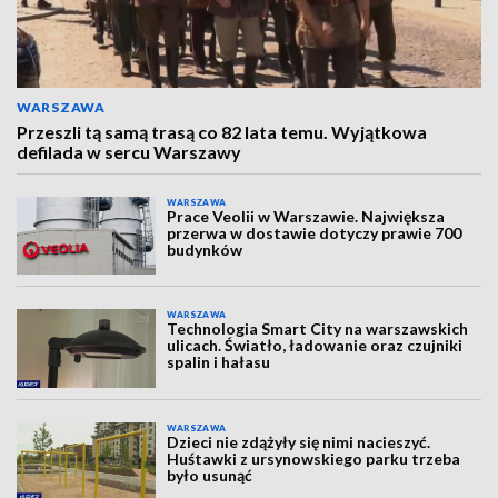
WARSZAWA
Przeszli tą samą trasą co 82 lata temu. Wyjątkowa
defilada w sercu Warszawy
WARSZAWA
Prace Veolii w Warszawie. Największa
przerwa w dostawie dotyczy prawie 700
budynków
WARSZAWA
Technologia Smart City na warszawskich
ulicach. Światło, ładowanie oraz czujniki
spalin i hałasu
WARSZAWA
Dzieci nie zdążyły się nimi nacieszyć.
Huśtawki z ursynowskiego parku trzeba
było usunąć