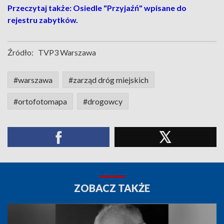
Przeczytaj także: Osiedle "Przyjaźń" wpisane do
rejestru zabytków.
Źródło:
TVP3 Warszawa
#warszawa
#zarząd dróg miejskich
#ortofotomapa
#drogowcy
ZOBACZ TAKŻE