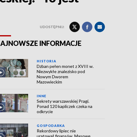
UDOSTĘPNIJ:
AJNOWSZE INFORMACJE
HISTORIA
Dzban pełen monet z XVIII w.
Niezwykłe znalezisko pod
Nowym Dworem
Mazowieckim
INNE
Sekrety warszawskiej Pragi.
Ponad 120 kapliczek czeka na
odkrycie
GOSPODARKA
Rekordowy lipiec nie
uratował finansów. Masowe