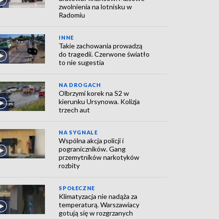
zwolnienia na lotnisku w
Radomiu
INNE
Takie zachowania prowadzą
do tragedii. Czerwone światło
to nie sugestia
NA DROGACH
Olbrzymi korek na S2 w
kierunku Ursynowa. Kolizja
trzech aut
NA SYGNALE
Wspólna akcja policji i
pograniczników. Gang
przemytników narkotyków
rozbity
SPOŁECZNE
Klimatyzacja nie nadąża za
temperaturą. Warszawiacy
gotują się w rozgrzanych