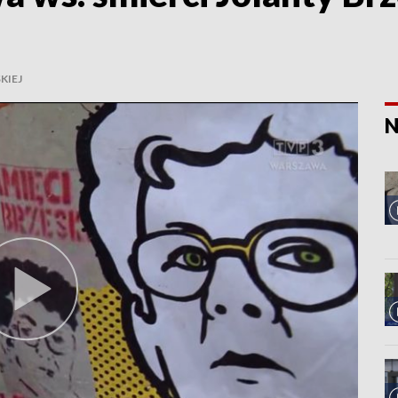
KIEJ
N