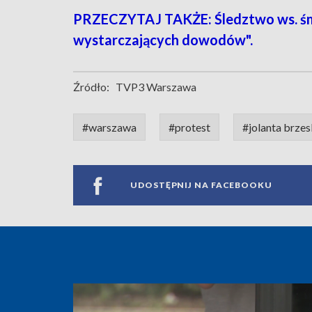
PRZECZYTAJ TAKŻE: Śledztwo ws. śmie
wystarczających dowodów".
Źródło:
TVP3 Warszawa
#warszawa
#protest
#jolanta brze
UDOSTĘPNIJ NA FACEBOOKU