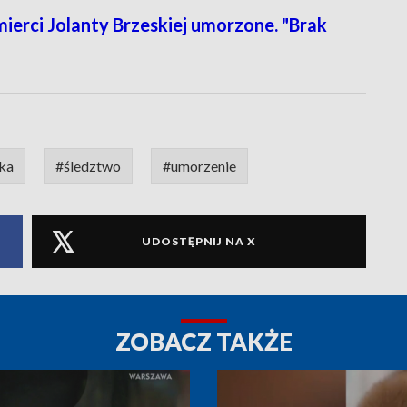
rci Jolanty Brzeskiej umorzone. "Brak
ska
#śledztwo
#umorzenie
UDOSTĘPNIJ NA X
ZOBACZ TAKŻE