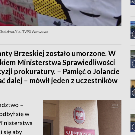
 śledztwa / fot. TVP3 Warszawa
anty Brzeskiej zostało umorzone. W
nkiem Ministerstwa Sprawiedliwości
yzji prokuratury. – Pamięć o Jolancie
wać dalej – mówił jeden z uczestników
śledztwo –
odbył się w
Ministerstwa
i się aby