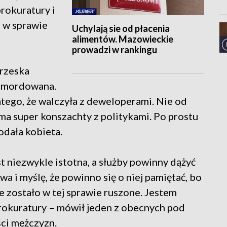
rokuratury i
 w sprawie
Uchylają sie od płacenia
alimentów. Mazowieckie
prowadzi w rankingu
Brzeska
zamordowana.
latego, że walczyła z deweloperami. Nie od
ma super konszachty z politykami. Po prostu
odała kobieta.
st niezwykle istotna, a służby powinny dążyć
awa i myślę, że powinno się o niej pamiętać, bo
ie zostało w tej sprawie ruszone. Jestem
okuratury – mówił jeden z obecnych pod
ci mężczyzn.