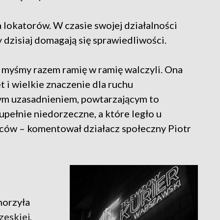
 lokatorów. W czasie swojej działalności
 dzisiaj domagają się sprawiedliwości.
ą, myśmy razem ramię w ramię walczyli. Ona
t i wielkie znaczenie dla ruchu
tym uzasadnieniem, powtarzającym to
upełnie niedorzeczne, a które legło u
wców – komentował działacz społeczny Piotr
morzyła
zeskiej
,