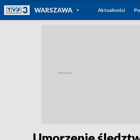
POWRÓT DO
WARSZAWA
Aktualności
Po
TVP REGIONY
Umorzenie śledztwa