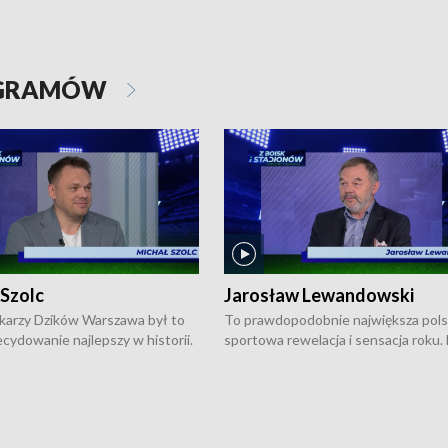
OGRAMÓW
 Szolc
Jarosław Lewandowski
karzy Dzików Warszawa był to
To prawdopodobnie największa pol
cydowanie najlepszy w historii.
sportowa rewelacja i sensacja roku.
pierwszy raz sięgnęli po
Chwalińska podbiła serca całej Pols
rodowe trofeum, wygrywając
kortach imienia Rolanda Garrosa w
ocno Europejską. Potem zaczęli
wielkoszlemowym turnieju French 
ekstraklasę. Po sezonie
przebijała się przez kwalifikacje, wyg
ym zadebiutowali w fazie play-
aż dziewięć pojedynków i dopiero w 