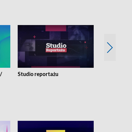
/
Studio reportażu
Eksperyment