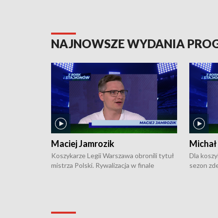
NAJNOWSZE WYDANIA PR
Maciej Jamrozik
Michał
Koszykarze Legii Warszawa obronili tytuł
Dla koszy
mistrza Polski. Rywalizacja w finale
sezon zde
ekstraklasy toczyła się do czterech
Najpierw 
zwycięstw i dopiero ostatni, siódmy mecz
międzyna
okazał się decydujący. W hali przy
Ligę Półn
Obrońców Tobruku na Bemowie
podbijać 
podopieczni estońskiego trenera Heiko
zasadnicz