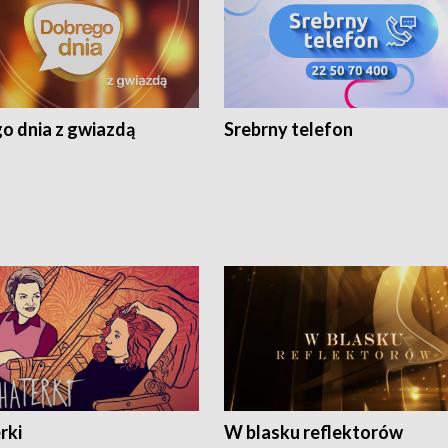
o dnia z gwiazdą
Srebrny telefon
rki
W blasku reflektorów