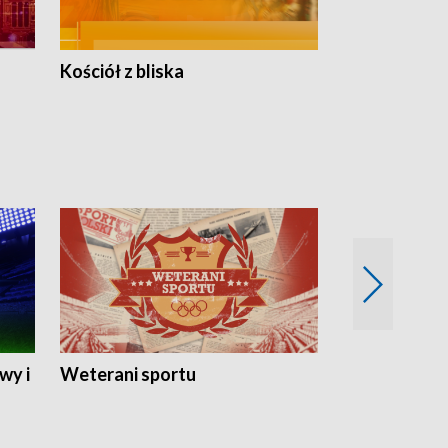
Kościół z bliska
wy i
Weterani sportu
Najlepsi Sp
2024