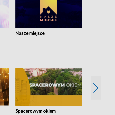
Nasze miejsce
Spacerowym okiem
Filmowe spo