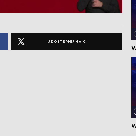
UDOSTĘPNIJ NA X
W
W