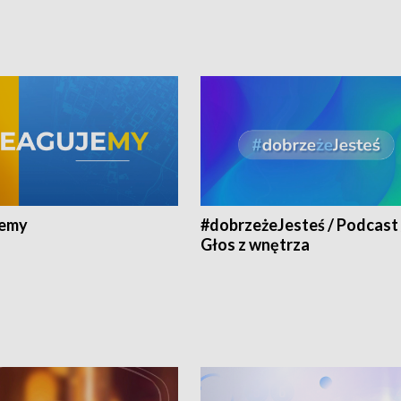
jemy
#dobrzeżeJesteś / Podcast 
Głos z wnętrza