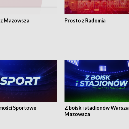
 z Mazowsza
Prosto z Radomia
ości Sportowe
Z boisk i stadionów Warsza
Mazowsza