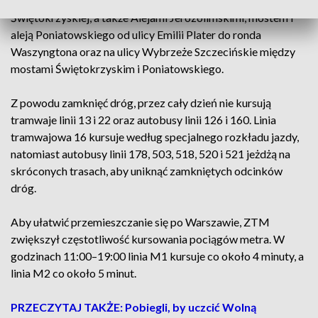
Marszałkowską od placu Konstytucji do ulicy
Świętokrzyskiej, a także Alejami Jerozolimskimi, mostem i
aleją Poniatowskiego od ulicy Emilii Plater do ronda
Waszyngtona oraz na ulicy Wybrzeże Szczecińskie między
mostami Świętokrzyskim i Poniatowskiego.
Z powodu zamknięć dróg, przez cały dzień nie kursują
tramwaje linii 13 i 22 oraz autobusy linii 126 i 160. Linia
tramwajowa 16 kursuje według specjalnego rozkładu jazdy,
natomiast autobusy linii 178, 503, 518, 520 i 521 jeżdżą na
skróconych trasach, aby uniknąć zamkniętych odcinków
dróg.
Aby ułatwić przemieszczanie się po Warszawie, ZTM
zwiększył częstotliwość kursowania pociągów metra. W
godzinach 11:00–19:00 linia M1 kursuje co około 4 minuty, a
linia M2 co około 5 minut.
PRZECZYTAJ TAKŻE: Pobiegli, by uczcić Wolną