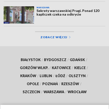
WARSZAWA
Sekrety warszawskiej Pragi. Ponad 120
kapliczek czeka na odkrycie
ZOBACZ WIĘCEJ
BIAŁYSTOK
/
BYDGOSZCZ
/
GDAŃSK
/
GORZÓW WLKP.
/
KATOWICE
/
KIELCE
/
KRAKÓW
/
LUBLIN
/
ŁÓDŹ
/
OLSZTYN
/
OPOLE
/
POZNAŃ
/
RZESZÓW
/
SZCZECIN
/
WARSZAWA
/
WROCŁAW