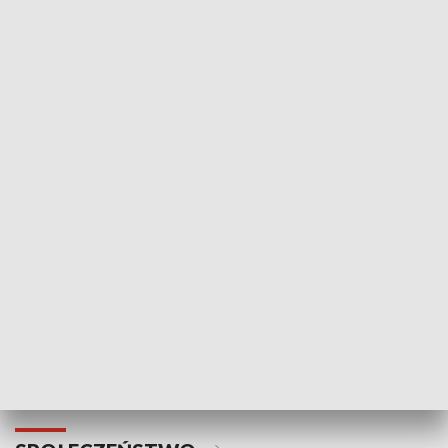
Zawsze na temat
Prosto z Maz
SPORT
Plebiscyt Najlepsi Sportowcy
Wiadomości 
Warszawy 2025