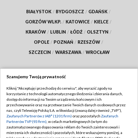
BIAŁYSTOK
/
BYDGOSZCZ
/
GDAŃSK
/
GORZÓW WLKP.
/
KATOWICE
/
KIELCE
/
KRAKÓW
/
LUBLIN
/
ŁÓDŹ
/
OLSZTYN
/
OPOLE
/
POZNAŃ
/
RZESZÓW
/
SZCZECIN
/
WARSZAWA
/
WROCŁAW
Szanujemy Twoją prywatność
Dołącz do nas:
Kliknij "Akceptuję i przechodzę do serwisu", aby wyrazić zgody na
korzystanie z technologii automatycznego śledzenia i zbierania danych,
TVP
dostęp do informacji na Twoim urządzeniu końcowym i ich
Abonament TVP
przechowywanie oraz na przetwarzanie Twoich danych osobowych przez
Regulamin TVP
nas, czyli Telewizję Polską S.A. w likwidacji (zwaną dalej również „TVP”),
Emisja w TVP
Zaufanych Partnerów z IAB* (1201 firm)
oraz pozostałych
Zaufanych
Polityka prywatności
Partnerów TVP (93 firm)
, w celach marketingowych (w tym do
Centrum informacji TVP
Moje zgody
zautomatyzowanego dopasowania reklam do Twoich zainteresowań i
mierzenia ich skuteczności) i pozostałych, które wskazujemy poniżej, a
Naziemna Telewizja Cyfrowa
Pomoc