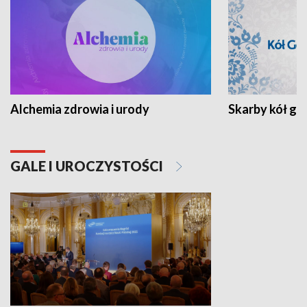
Alchemia zdrowia i urody
Skarby kół go
GALE I UROCZYSTOŚCI