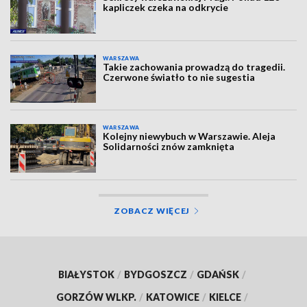
kapliczek czeka na odkrycie
WARSZAWA
Takie zachowania prowadzą do tragedii.
Czerwone światło to nie sugestia
WARSZAWA
Kolejny niewybuch w Warszawie. Aleja
Solidarności znów zamknięta
ZOBACZ WIĘCEJ
BIAŁYSTOK
/
BYDGOSZCZ
/
GDAŃSK
/
GORZÓW WLKP.
/
KATOWICE
/
KIELCE
/