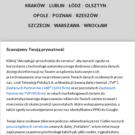
KRAKÓW
/
LUBLIN
/
ŁÓDŹ
/
OLSZTYN
/
OPOLE
/
POZNAŃ
/
RZESZÓW
/
SZCZECIN
/
WARSZAWA
/
WROCŁAW
Szanujemy Twoją prywatność
Dołącz do nas:
Kliknij "Akceptuję i przechodzę do serwisu", aby wyrazić zgody na
korzystanie z technologii automatycznego śledzenia i zbierania danych,
TVP
dostęp do informacji na Twoim urządzeniu końcowym i ich
Abonament TVP
przechowywanie oraz na przetwarzanie Twoich danych osobowych przez
Regulamin TVP
nas, czyli Telewizję Polską S.A. w likwidacji (zwaną dalej również „TVP”),
Emisja w TVP
Polityka prywatności
Zaufanych Partnerów z IAB* (1201 firm)
oraz pozostałych
Zaufanych
Partnerów TVP (93 firm)
, w celach marketingowych (w tym do
Centrum informacji TVP
Moje zgody
zautomatyzowanego dopasowania reklam do Twoich zainteresowań i
mierzenia ich skuteczności) i pozostałych, które wskazujemy poniżej, a
Naziemna Telewizja Cyfrowa
Pomoc
także zgody na udostępnianie przez nas identyfikatora PPID do Google.
Sklep TVP
Biuro reklamy
Twoje dane osobowe zbierane podczas odwiedzania przez Ciebie naszych
Rada Programowa
Kontakt
poszczególnych serwisów
zwanych dalej „Portalem”, w tym informacje
zapisywane za pomocą technologii takich jak: pliki cookie, sygnalizatory