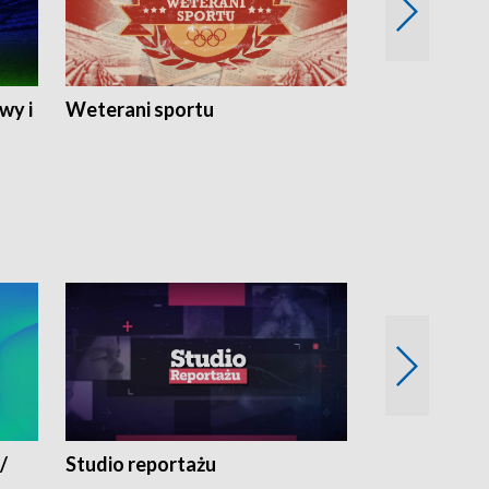
wy i
Weterani sportu
Najlepsi Sp
2024
/
Studio reportażu
Eksperyment