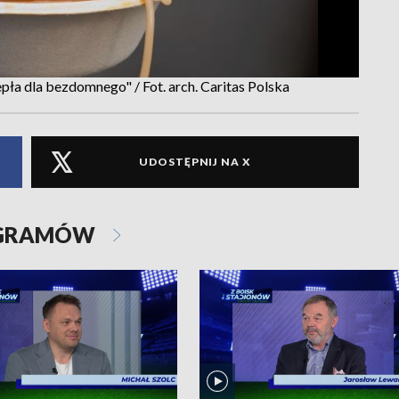
pła dla bezdomnego" / Fot. arch. Caritas Polska
UDOSTĘPNIJ NA X
OGRAMÓW