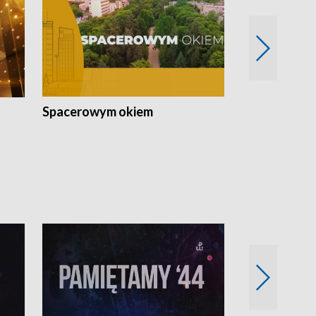
Spacerowym okiem
Filmowe spo