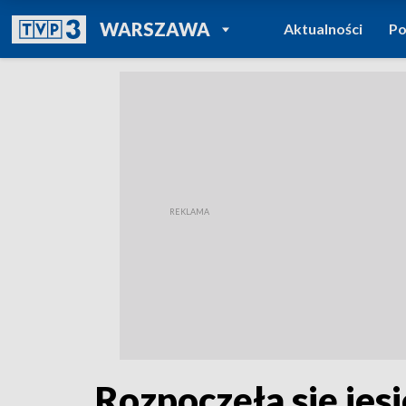
POWRÓT DO
WARSZAWA
Aktualności
Po
TVP REGIONY
Rozpoczęła się jes