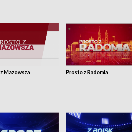
 z Mazowsza
Prosto z Radomia