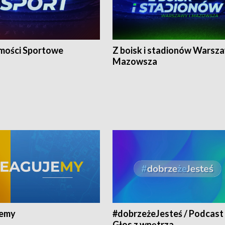
ości Sportowe
Z boisk i stadionów Warsza
Mazowsza
jemy
#dobrzeżeJesteś / Podcast 
Głos z wnętrza