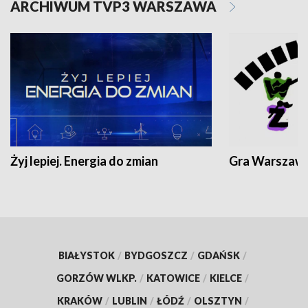
ARCHIWUM TVP3 WARSZAWA
Żyj lepiej. Energia do zmian
Gra Warszaw
BIAŁYSTOK
/
BYDGOSZCZ
/
GDAŃSK
/
GORZÓW WLKP.
/
KATOWICE
/
KIELCE
/
KRAKÓW
/
LUBLIN
/
ŁÓDŹ
/
OLSZTYN
/