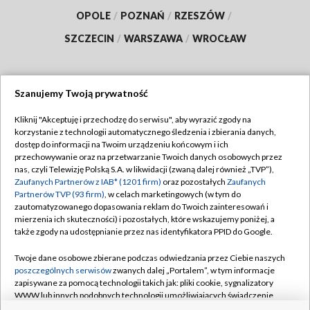
OPOLE
/
POZNAŃ
/
RZESZÓW
/
SZCZECIN
/
WARSZAWA
/
WROCŁAW
Szanujemy Twoją prywatność
Dołącz do nas:
Kliknij "Akceptuję i przechodzę do serwisu", aby wyrazić zgody na
korzystanie z technologii automatycznego śledzenia i zbierania danych,
TVP
dostęp do informacji na Twoim urządzeniu końcowym i ich
Abonament TVP
przechowywanie oraz na przetwarzanie Twoich danych osobowych przez
Regulamin TVP
nas, czyli Telewizję Polską S.A. w likwidacji (zwaną dalej również „TVP”),
Emisja w TVP
Zaufanych Partnerów z IAB* (1201 firm)
oraz pozostałych
Zaufanych
Polityka prywatności
Partnerów TVP (93 firm)
, w celach marketingowych (w tym do
Centrum informacji TVP
Moje zgody
zautomatyzowanego dopasowania reklam do Twoich zainteresowań i
mierzenia ich skuteczności) i pozostałych, które wskazujemy poniżej, a
Naziemna Telewizja Cyfrowa
Pomoc
także zgody na udostępnianie przez nas identyfikatora PPID do Google.
Sklep TVP
Biuro reklamy
Twoje dane osobowe zbierane podczas odwiedzania przez Ciebie naszych
Rada Programowa
poszczególnych serwisów
zwanych dalej „Portalem”, w tym informacje
Kontakt
zapisywane za pomocą technologii takich jak: pliki cookie, sygnalizatory
System NOS
WWW lub innych podobnych technologii umożliwiających świadczenie
dopasowanych i bezpiecznych usług, personalizację treści oraz reklam,