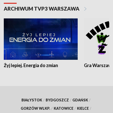
ARCHIWUM TVP3 WARSZAWA
Żyj lepiej. Energia do zmian
Gra Warszaw
BIAŁYSTOK
/
BYDGOSZCZ
/
GDAŃSK
/
GORZÓW WLKP.
/
KATOWICE
/
KIELCE
/