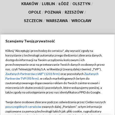
KRAKÓW
/
LUBLIN
/
ŁÓDŹ
/
OLSZTYN
/
OPOLE
/
POZNAŃ
/
RZESZÓW
/
SZCZECIN
/
WARSZAWA
/
WROCŁAW
Szanujemy Twoją prywatność
Dołącz do nas:
Kliknij "Akceptuję i przechodzę do serwisu", aby wyrazić zgody na
korzystanie z technologii automatycznego śledzenia i zbierania danych,
TVP
dostęp do informacji na Twoim urządzeniu końcowym i ich
Abonament TVP
przechowywanie oraz na przetwarzanie Twoich danych osobowych przez
Regulamin TVP
nas, czyli Telewizję Polską S.A. w likwidacji (zwaną dalej również „TVP”),
Emisja w TVP
Zaufanych Partnerów z IAB* (1201 firm)
oraz pozostałych
Zaufanych
Polityka prywatności
Partnerów TVP (93 firm)
, w celach marketingowych (w tym do
Centrum informacji TVP
Moje zgody
zautomatyzowanego dopasowania reklam do Twoich zainteresowań i
mierzenia ich skuteczności) i pozostałych, które wskazujemy poniżej, a
Naziemna Telewizja Cyfrowa
Pomoc
także zgody na udostępnianie przez nas identyfikatora PPID do Google.
Sklep TVP
Biuro reklamy
Twoje dane osobowe zbierane podczas odwiedzania przez Ciebie naszych
Rada Programowa
poszczególnych serwisów
zwanych dalej „Portalem”, w tym informacje
Kontakt
zapisywane za pomocą technologii takich jak: pliki cookie, sygnalizatory
System NOS