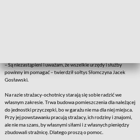
strażnicy. Chodzi o to, żeby mieli kawałek murowanego
budynku, żeby mieli gdzie umyć ręce, gdzie można wziąć
prysznic po akcji – mówiła Paulina Syskowska.
W ciągu roku druhowie około 70 razy wyjeżdżają ratować
życie i zdrowie mieszkańców gminy Konstancin-Jeziorna i
powiatu piaseczyńskiego
– Są niezastąpieni i uważam, że wszelkie urzędy i służby
powinny im pomagać – twierdził sołtys Słomczyna Jacek
Gosławski.
Na razie strażacy-ochotnicy starają się sobie radzić we
własnym zakresie. Trwa budowa pomieszczenia dla należącej
do jednostki przyczepki, bo w garażu nie ma dla niej miejsca.
Przy jej powstawaniu pracują strażacy, ich rodziny i znajomi,
ale nie ma szans, by własnymi siłami i z własnych pieniędzy
zbudowali strażnicę. Dlatego proszą o pomoc.