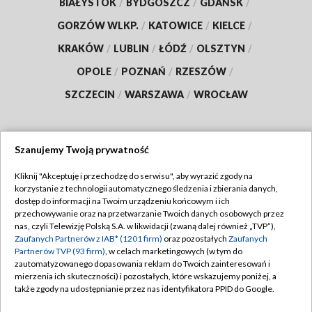
BIAŁYSTOK
/
BYDGOSZCZ
/
GDAŃSK
/
GORZÓW WLKP.
/
KATOWICE
/
KIELCE
/
KRAKÓW
/
LUBLIN
/
ŁÓDŹ
/
OLSZTYN
/
OPOLE
/
POZNAŃ
/
RZESZÓW
/
SZCZECIN
/
WARSZAWA
/
WROCŁAW
Szanujemy Twoją prywatność
Dołącz do nas:
Kliknij "Akceptuję i przechodzę do serwisu", aby wyrazić zgody na
korzystanie z technologii automatycznego śledzenia i zbierania danych,
TVP
dostęp do informacji na Twoim urządzeniu końcowym i ich
Abonament TVP
przechowywanie oraz na przetwarzanie Twoich danych osobowych przez
Regulamin TVP
nas, czyli Telewizję Polską S.A. w likwidacji (zwaną dalej również „TVP”),
Emisja w TVP
Polityka prywatności
Zaufanych Partnerów z IAB* (1201 firm)
oraz pozostałych
Zaufanych
Partnerów TVP (93 firm)
, w celach marketingowych (w tym do
Centrum informacji TVP
Moje zgody
zautomatyzowanego dopasowania reklam do Twoich zainteresowań i
mierzenia ich skuteczności) i pozostałych, które wskazujemy poniżej, a
Naziemna Telewizja Cyfrowa
Pomoc
także zgody na udostępnianie przez nas identyfikatora PPID do Google.
Sklep TVP
Biuro reklamy