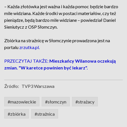
– Każda złotówka jest ważna i każda pomoc będzie bardzo
mile widziana. Każde środki w postaci materiałów, czy też
pieniądze, będą bardzo mile widziane – powiedział Daniel
Sieniutycz z OSP Słomczyn.
Zbiórka na strażnicę w Słomczynie prowadzona jest na
portalu
zrzutka.pl.
PRZECZYTAJ TAKŻE:
Mieszkańcy Wilanowa oczekują
zmian. "W karetce powinien być lekarz".
Źródło:
TVP3 Warszawa
#mazowieckie
#słomczyn
#strażacy
#zbiórka
#strażnica