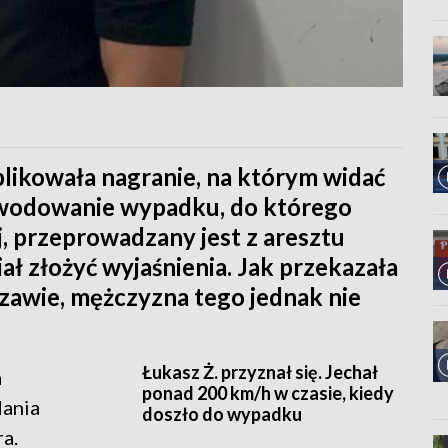
likowała nagranie, na którym widać
powodowanie wypadku, do którego
j, przeprowadzany jest z aresztu
ł złożyć wyjaśnienia. Jak przekazała
awie, mężczyzna tego jednak nie
Łukasz Ż. przyznał się. Jechał
a
ponad 200 km/h w czasie, kiedy
dania
doszło do wypadku
a.