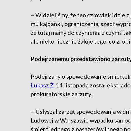
– Widzieliśmy, że ten człowiek idzie z 
mu kajdanki, ograniczenia, szedł wypr
że tutaj mamy do czynienia z czymś tak
ale niekoniecznie żałuje tego, co zrobi
Podejrzanemu przedstawiono zarzut
Podejrzany o spowodowanie śmierteln
Łukasz Ż
. 14 listopada został ekstrad
prokuratorskie zarzuty.
– Usłyszał zarzut spowodowania w dniu
Ludowej w Warszawie wypadku samoc
śmierć jednego z pasażerów innego poja