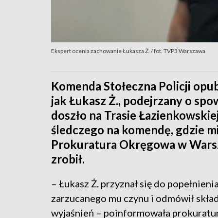
Ekspert ocenia zachowanie Łukasza Ż. / fot. TVP3 Warszawa
Komenda Stołeczna Policji opub
jak Łukasz Ż., podejrzany o s
doszło na Trasie Łazienkowskie
śledczego na komendę, gdzie mia
Prokuratura Okręgowa w Warsz
zrobił.
– Łukasz Ż. przyznał się do popełnieni
zarzucanego mu czynu i odmówił skła
wyjaśnień – poinformowała prokuratur