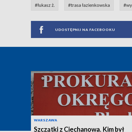
#łukasz ż.
#trasa łazienkowska
#wy
UDOSTĘPNIJ NA FACEBOOKU
WARSZAWA
Szczątki z Ciechanowa. Kim był