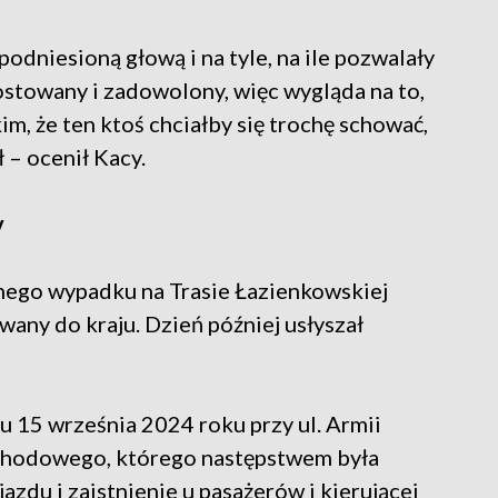
podniesioną głową i na tyle, na ile pozwalały
ostowany i zadowolony, więc wygląda na to,
im, że ten ktoś chciałby się trochę schować,
ł – ocenił Kacy.
y
ego wypadku na Trasie Łazienkowskiej
owany do kraju. Dzień później usłyszał
 15 września 2024 roku przy ul. Armii
hodowego, którego następstwem była
zdu i zaistnienie u pasażerów i kierującej