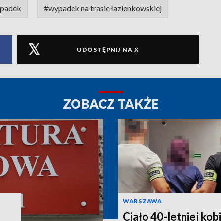
padek
#wypadek na trasie łazienkowskiej
UDOSTĘPNIJ NA X
ZOBACZ TAKŻE
WARSZAWA
Ciało 40-letniej kob