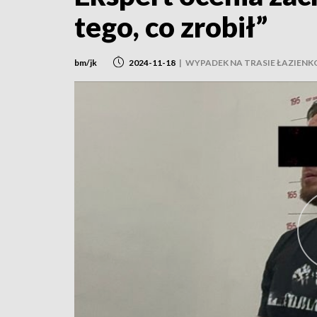
tego, co zrobił”
bm/jk
2024-11-18
|
WYPADEK NA TRASIE ŁAZIENK