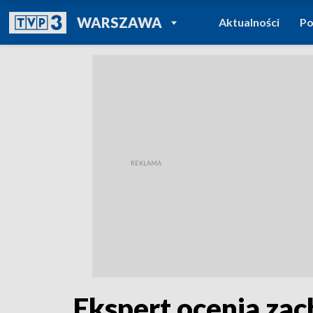
POWRÓT DO
WARSZAWA
Aktualności
Po
TVP REGIONY
Ekspert ocenia zac