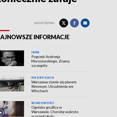
UDOSTĘPNIJ:
AJNOWSZE INFORMACJE
INNE
Pogrzeb Andrzeja
Morozowskiego. Znamy
szczegóły
NA DROGACH
Warszawa stanie się planem
filmowym. Utrudnienia we
Włochach
WIADOMOŚCI
Ognisko gruźlicy w
Warszawie. Chorobę wykryto
w przedszkolu