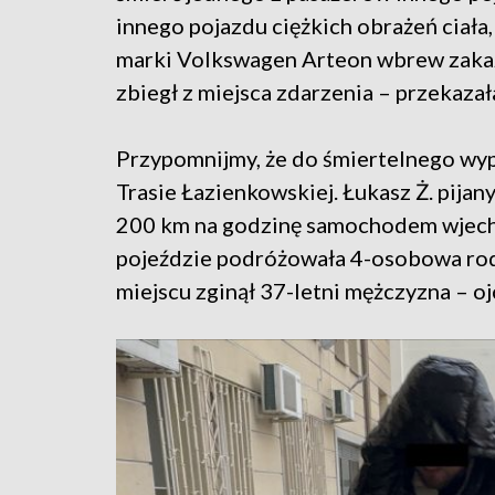
innego pojazdu ciężkich obrażeń cia
marki Volkswagen Arteon wbrew zakaz
zbiegł z miejsca zdarzenia – przekaz
Przypomnijmy, że do śmiertelnego wyp
Trasie Łazienkowskiej. Łukasz Ż. pija
200 km na godzinę samochodem wjech
pojeździe podróżowała 4-osobowa rodz
miejscu zginął 37-letni mężczyzna – oj