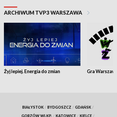
ARCHIWUM TVP3 WARSZAWA
Żyj lepiej. Energia do zmian
Gra Warszaw
BIAŁYSTOK
/
BYDGOSZCZ
/
GDAŃSK
/
GORZÓW WLKP.
/
KATOWICE
/
KIELCE
/