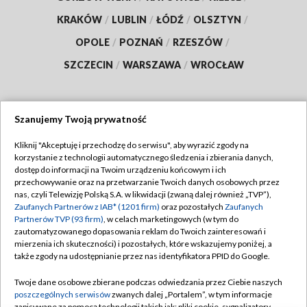
KRAKÓW
/
LUBLIN
/
ŁÓDŹ
/
OLSZTYN
/
OPOLE
/
POZNAŃ
/
RZESZÓW
/
SZCZECIN
/
WARSZAWA
/
WROCŁAW
Szanujemy Twoją prywatność
Dołącz do nas:
Kliknij "Akceptuję i przechodzę do serwisu", aby wyrazić zgody na
korzystanie z technologii automatycznego śledzenia i zbierania danych,
TVP
dostęp do informacji na Twoim urządzeniu końcowym i ich
Abonament TVP
przechowywanie oraz na przetwarzanie Twoich danych osobowych przez
Regulamin TVP
nas, czyli Telewizję Polską S.A. w likwidacji (zwaną dalej również „TVP”),
Emisja w TVP
Zaufanych Partnerów z IAB* (1201 firm)
oraz pozostałych
Zaufanych
Polityka prywatności
Partnerów TVP (93 firm)
, w celach marketingowych (w tym do
Centrum informacji TVP
Moje zgody
zautomatyzowanego dopasowania reklam do Twoich zainteresowań i
mierzenia ich skuteczności) i pozostałych, które wskazujemy poniżej, a
Naziemna Telewizja Cyfrowa
Pomoc
także zgody na udostępnianie przez nas identyfikatora PPID do Google.
Sklep TVP
Biuro reklamy
Twoje dane osobowe zbierane podczas odwiedzania przez Ciebie naszych
Rada Programowa
poszczególnych serwisów
zwanych dalej „Portalem”, w tym informacje
Kontakt
zapisywane za pomocą technologii takich jak: pliki cookie, sygnalizatory