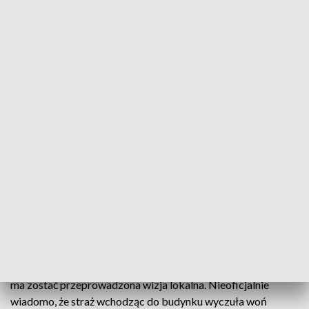
Została ona uratowana przy użyciu drabiny. Niestety,
poszkodowany doznał poparzeń rąk i wymagał pomocy
medycznej. Po udzieleniu pierwszej pomocy na miejscu,
został przetransportowany do szpitala.
Spaleniu uległo jedno pomieszczenie w budynku.
Nowe ustalenia
Jak dowiedział się reporter TVP3 Warszawa, Tomasz
Zieliński, policja interweniując w sprawie, otrzymała
zgłoszenie do awantury domowej. Na miejscu zdarzenia
zastali już strażaków, którzy rozpoczęli akcję gaśniczą.
Mężczyzna, który został poszkodowany, został również
zatrzymany. Do szpitala udał się w asyście policji. We wtorek
ma zostać przeprowadzona wizja lokalna. Nieoficjalnie
wiadomo, że straż wchodząc do budynku wyczuła woń