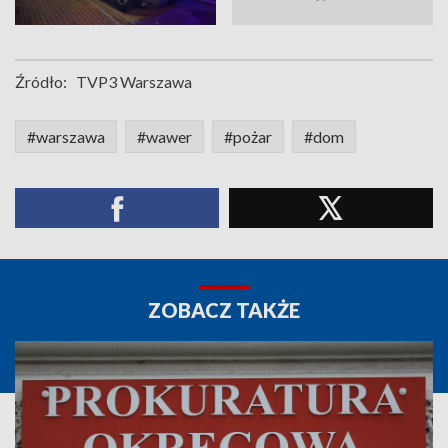
Źródło:
TVP3 Warszawa
#warszawa
#wawer
#pożar
#dom
ZOBACZ TAKŻE