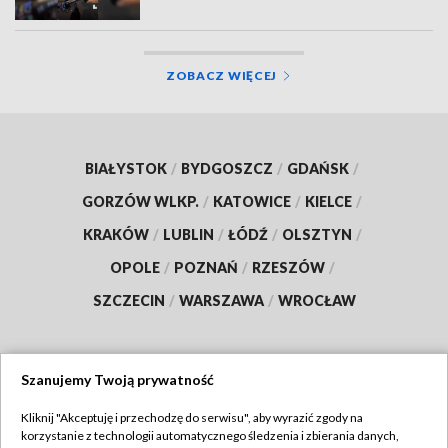
ZOBACZ WIĘCEJ
BIAŁYSTOK
/
BYDGOSZCZ
/
GDAŃSK
/
GORZÓW WLKP.
/
KATOWICE
/
KIELCE
/
KRAKÓW
/
LUBLIN
/
ŁÓDŹ
/
OLSZTYN
/
OPOLE
/
POZNAŃ
/
RZESZÓW
/
SZCZECIN
/
WARSZAWA
/
WROCŁAW
Szanujemy Twoją prywatność
Dołącz do nas:
Kliknij "Akceptuję i przechodzę do serwisu", aby wyrazić zgody na
korzystanie z technologii automatycznego śledzenia i zbierania danych,
TVP