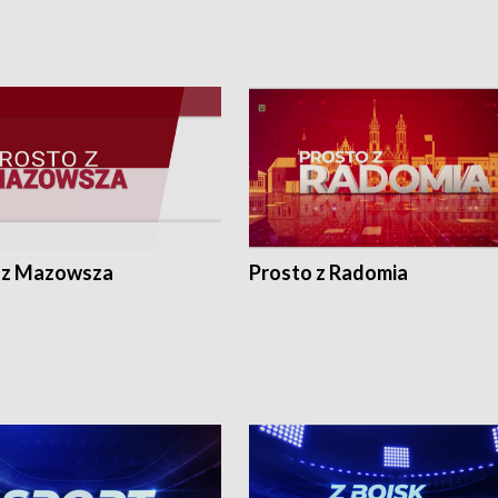
 z Mazowsza
Prosto z Radomia