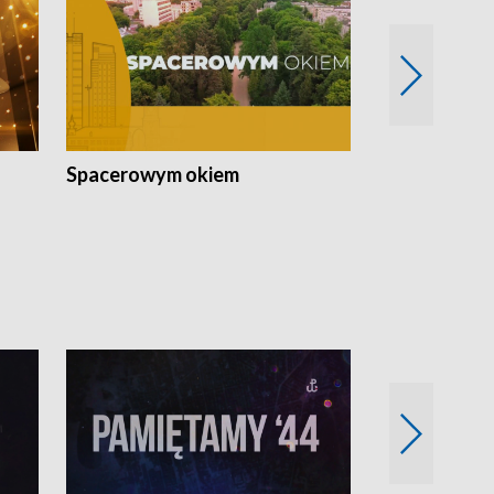
Spacerowym okiem
Filmowe spo