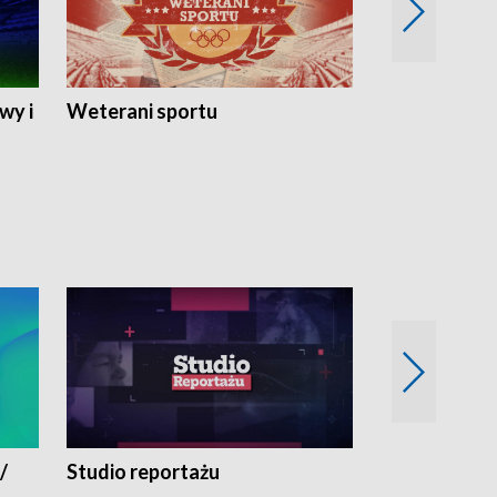
wy i
Weterani sportu
Najlepsi Sp
2024
/
Studio reportażu
Eksperyment