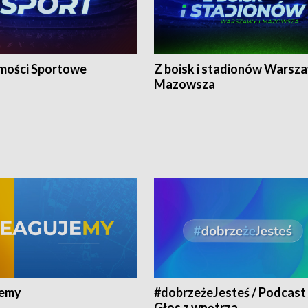
ości Sportowe
Z boisk i stadionów Warsza
Mazowsza
jemy
#dobrzeżeJesteś / Podcast 
Głos z wnętrza