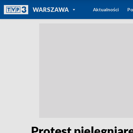
POWRÓT DO
WARSZAWA
Aktualności
Po
TVP REGIONY
Protest pielęgniar