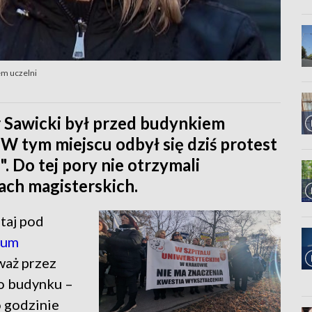
em uczelni
 Sawicki był przed budynkiem
tym miejscu odbył się dziś protest
 Do tej pory nie otrzymali
ch magisterskich.
utaj pod
num
waż przez
do budynku –
o godzinie