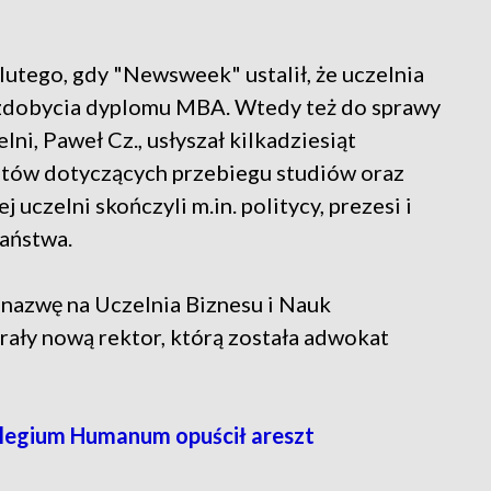
utego, gdy "Newsweek" ustalił, że uczelnia
 zdobycia dyplomu MBA. Wtedy też do sprawy
ni, Paweł Cz., usłyszał kilkadziesiąt
tów dotyczących przebiegu studiów oraz
 uczelni skończyli m.in. politycy, prezesi i
Państwa.
azwę na Uczelnia Biznesu i Nauk
rały nową rektor, którą została adwokat
legium Humanum opuścił areszt