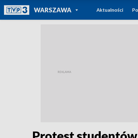
POWRÓT DO
WARSZAWA
Aktualności
Po
TVP REGIONY
Protest studentó