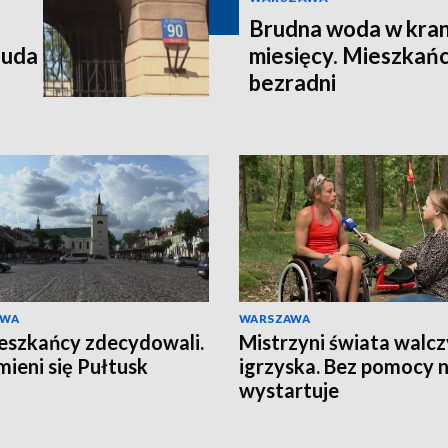
Brudna woda w kran
 uda
miesięcy. Mieszkańc
bezradni
AWA
WARSZAWA
eszkańcy zdecydowali.
Mistrzyni świata walcz
mieni się Pułtusk
igrzyska. Bez pomocy n
wystartuje