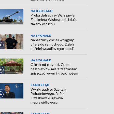
NA DROGACH
Próba defilady w Warszawie.
Zamknięta Wisłostrada i duże
zmiany w ruchu
NA SYGNALE
Napastnicy chcieli wciągnąć
ofiarę do samochodu. Dzień
później wpadli w ręce policji
NA SYGNALE
O krok od tragedii. Grupa
nastolatków miała zastraszać,
zniszczyć rower i grozić nożem
SAMORZĄD
Wyniki audytu Szpitala
Południowego. Rafał
Trzaskowski ujawnia
nieprawidłowości
SAMORZĄD