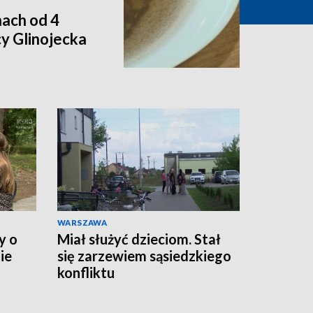
ach od 4
y Glinojecka
WARSZAWA
y o
Miał służyć dzieciom. Stał
ie
się zarzewiem sąsiedzkiego
konfliktu