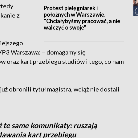
wtedy
Protest pielęgniarek i
położnych w Warszawie.
kanie z
''Chciałybyśmy pracować, a nie
walczyć o swoje''
siejszego
TVP3 Warszawa: – domagamy się
 oraz kart przebiegu studiów i tego, co nam
już obronili tytuł magistra, wciąż nie dostali
 te same komunikaty: ruszają
dawania kart przebiegu