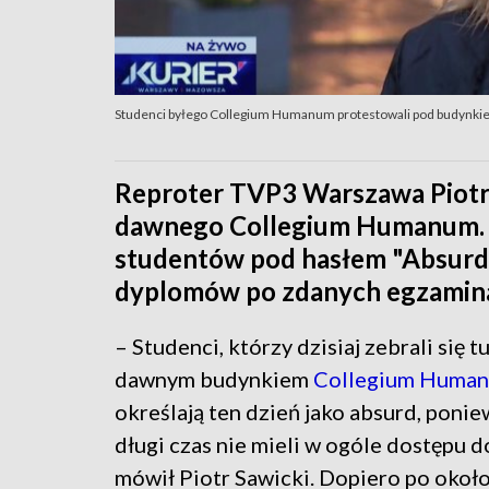
Studenci byłego Collegium Humanum protestowali pod budynki
Reproter TVP3 Warszawa Piotr
dawnego Collegium Humanum. W 
studentów pod hasłem "Absurd".
dyplomów po zdanych egzamina
– Studenci, którzy dzisiaj zebrali się t
dawnym budynkiem
Collegium Huma
określają ten dzień jako absurd, ponie
długi czas nie mieli w ogóle dostępu 
mówił Piotr Sawicki. Dopiero po okoł