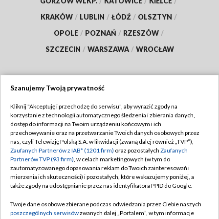
GORZÓW WLKP.
/
KATOWICE
/
KIELCE
/
KRAKÓW
/
LUBLIN
/
ŁÓDŹ
/
OLSZTYN
/
OPOLE
/
POZNAŃ
/
RZESZÓW
/
SZCZECIN
/
WARSZAWA
/
WROCŁAW
Szanujemy Twoją prywatność
Dołącz do nas:
Kliknij "Akceptuję i przechodzę do serwisu", aby wyrazić zgody na
korzystanie z technologii automatycznego śledzenia i zbierania danych,
TVP
dostęp do informacji na Twoim urządzeniu końcowym i ich
Abonament TVP
przechowywanie oraz na przetwarzanie Twoich danych osobowych przez
Regulamin TVP
nas, czyli Telewizję Polską S.A. w likwidacji (zwaną dalej również „TVP”),
Emisja w TVP
Zaufanych Partnerów z IAB* (1201 firm)
oraz pozostałych
Zaufanych
Polityka prywatności
Partnerów TVP (93 firm)
, w celach marketingowych (w tym do
Centrum informacji TVP
Moje zgody
zautomatyzowanego dopasowania reklam do Twoich zainteresowań i
mierzenia ich skuteczności) i pozostałych, które wskazujemy poniżej, a
Naziemna Telewizja Cyfrowa
Pomoc
także zgody na udostępnianie przez nas identyfikatora PPID do Google.
Sklep TVP
Biuro reklamy
Twoje dane osobowe zbierane podczas odwiedzania przez Ciebie naszych
Rada Programowa
poszczególnych serwisów
zwanych dalej „Portalem”, w tym informacje
Kontakt