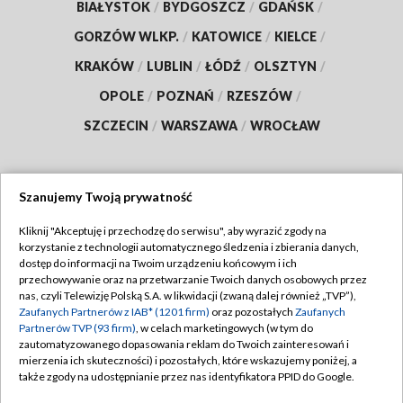
BIAŁYSTOK
/
BYDGOSZCZ
/
GDAŃSK
/
GORZÓW WLKP.
/
KATOWICE
/
KIELCE
/
KRAKÓW
/
LUBLIN
/
ŁÓDŹ
/
OLSZTYN
/
OPOLE
/
POZNAŃ
/
RZESZÓW
/
SZCZECIN
/
WARSZAWA
/
WROCŁAW
Szanujemy Twoją prywatność
Dołącz do nas:
Kliknij "Akceptuję i przechodzę do serwisu", aby wyrazić zgody na
korzystanie z technologii automatycznego śledzenia i zbierania danych,
TVP
dostęp do informacji na Twoim urządzeniu końcowym i ich
Abonament TVP
przechowywanie oraz na przetwarzanie Twoich danych osobowych przez
Regulamin TVP
nas, czyli Telewizję Polską S.A. w likwidacji (zwaną dalej również „TVP”),
Emisja w TVP
Zaufanych Partnerów z IAB* (1201 firm)
oraz pozostałych
Zaufanych
Polityka prywatności
Partnerów TVP (93 firm)
, w celach marketingowych (w tym do
Centrum informacji TVP
Moje zgody
zautomatyzowanego dopasowania reklam do Twoich zainteresowań i
mierzenia ich skuteczności) i pozostałych, które wskazujemy poniżej, a
Naziemna Telewizja Cyfrowa
Pomoc
także zgody na udostępnianie przez nas identyfikatora PPID do Google.
Sklep TVP
Biuro reklamy