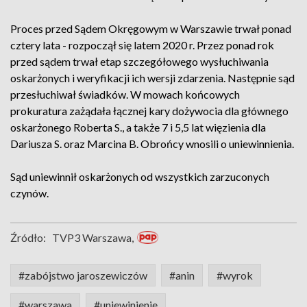
Proces przed Sądem Okręgowym w Warszawie trwał ponad
cztery lata - rozpoczął się latem 2020 r. Przez ponad rok
przed sądem trwał etap szczegółowego wysłuchiwania
oskarżonych i weryfikacji ich wersji zdarzenia. Następnie sąd
przesłuchiwał świadków. W mowach końcowych
prokuratura zażądała łącznej kary dożywocia dla głównego
oskarżonego Roberta S., a także 7 i 5,5 lat więzienia dla
Dariusza S. oraz Marcina B. Obrońcy wnosili o uniewinnienia.
Sąd uniewinnił oskarżonych od wszystkich zarzuconych
czynów.
Źródło:
TVP3 Warszawa,
#zabójstwo jaroszewiczów
#anin
#wyrok
#warszawa
#uniewinienie