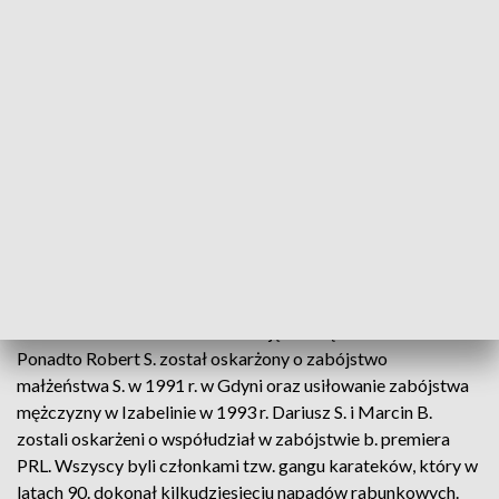
Sprawa dotyczyła jednej z najbardziej bulwersujących
zbrodni początku lat 90. Piotr Jaroszewicz - premier PRL
w latach 1970-1980 - został zamordowany wraz z żoną
Alicją Solską-Jaroszewicz w ich domu w Aninie w nocy z
31 sierpnia na 1 września 1992 r. Byłemu premierowi
bandyci zacisnęli na szyi rzemienną pętlę; przedtem go
maltretowali. Jego żona zginęła od strzału w głowę z
bliskiej odległości ze sztucera męża.
Według prokuratury oskarżeni mieli w 1992 roku dokonać
napadu na dom w Aninie, a Robert S. udusić Piotra
Jaroszewicza oraz zastrzelić Alicję Solską-Jaroszewicz.
Ponadto Robert S. został oskarżony o zabójstwo
małżeństwa S. w 1991 r. w Gdyni oraz usiłowanie zabójstwa
mężczyzny w Izabelinie w 1993 r. Dariusz S. i Marcin B.
zostali oskarżeni o współudział w zabójstwie b. premiera
PRL. Wszyscy byli członkami tzw. gangu karateków, który w
latach 90. dokonał kilkudziesięciu napadów rabunkowych.