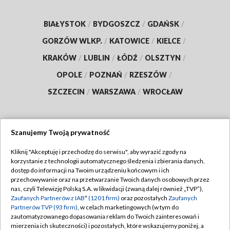
BIAŁYSTOK
/
BYDGOSZCZ
/
GDAŃSK
/
GORZÓW WLKP.
/
KATOWICE
/
KIELCE
/
KRAKÓW
/
LUBLIN
/
ŁÓDŹ
/
OLSZTYN
/
OPOLE
/
POZNAŃ
/
RZESZÓW
/
SZCZECIN
/
WARSZAWA
/
WROCŁAW
Szanujemy Twoją prywatność
Dołącz do nas:
Kliknij "Akceptuję i przechodzę do serwisu", aby wyrazić zgody na
korzystanie z technologii automatycznego śledzenia i zbierania danych,
TVP
dostęp do informacji na Twoim urządzeniu końcowym i ich
Abonament TVP
przechowywanie oraz na przetwarzanie Twoich danych osobowych przez
Regulamin TVP
nas, czyli Telewizję Polską S.A. w likwidacji (zwaną dalej również „TVP”),
Emisja w TVP
Polityka prywatności
Zaufanych Partnerów z IAB* (1201 firm)
oraz pozostałych
Zaufanych
Partnerów TVP (93 firm)
, w celach marketingowych (w tym do
Centrum informacji TVP
Moje zgody
zautomatyzowanego dopasowania reklam do Twoich zainteresowań i
mierzenia ich skuteczności) i pozostałych, które wskazujemy poniżej, a
Naziemna Telewizja Cyfrowa