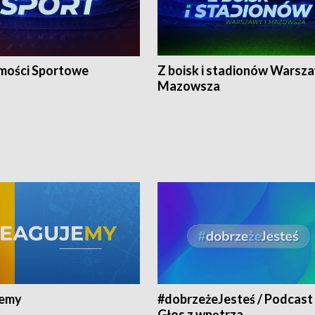
ości Sportowe
Z boisk i stadionów Warsza
Mazowsza
jemy
#dobrzeżeJesteś / Podcast 
Głos z wnętrza