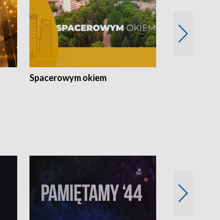
Spacerowym okiem
Filmowe spo