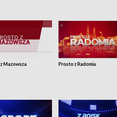
 z Mazowsza
Prosto z Radomia