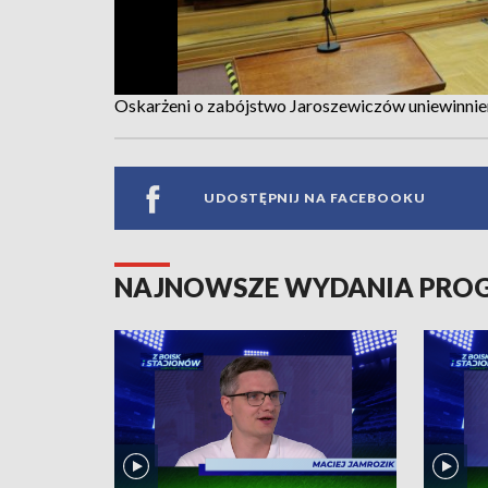
Oskarżeni o zabójstwo Jaroszewiczów uniewinnien
UDOSTĘPNIJ NA FACEBOOKU
NAJNOWSZE WYDANIA PR