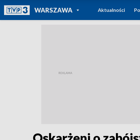
POWRÓT DO
WARSZAWA
Aktualności
Po
TVP REGIONY
Oskarżeni o zabój