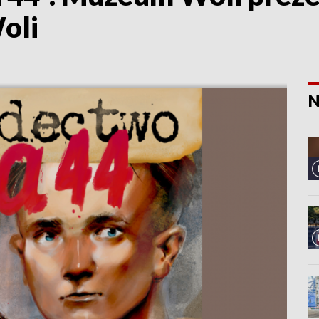
oli
N