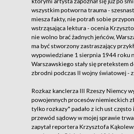
którymi artysta zapoznał się już po śm
wszystkim potworna trauma - szesnast
miesza fakty, nie potrafi sobie przypom
wstrząsająca lektura - ocenia Krzyszto
nie wolno brać żadnych jeńców, Warsz
ma być stworzony zastraszający przykła
wypowiedziane 1 sierpnia 1944 roku 
Warszawskiego stały się pretekstem do
zbrodni podczas II wojny światowej - z
Rozkaz kanclerza III Rzeszy Niemcy wy
powojennych procesów niemieckich z
tylko rozkazy" padało z ich ust często i
przewód sądowy w mojej sprawie trwał 
zapytał reportera Krzysztofa Kąkolew