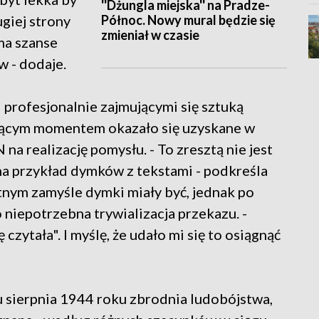
''Dżungla miejska'' na Pradze-
Północ. Nowy mural będzie się
giej strony
zmieniał w czasie
ma szanse
 - dodaje.
 profesjonalnie zajmującymi się sztuką
ującym momentem okazało się uzyskane w
 realizację pomysłu. - To zresztą nie jest
na przykład dymków z tekstami - podkreśla
tnym zamyśle dymki miały być, jednak po
o niepotrzebna trywializacja przekazu. -
ę czytała". I myślę, że udało mi się to osiągnąć
sierpnia 1944 roku zbrodnia ludobójstwa,