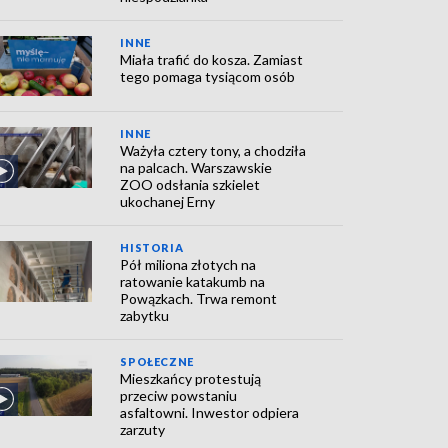
INNE
Miała trafić do kosza. Zamiast
tego pomaga tysiącom osób
INNE
Ważyła cztery tony, a chodziła
na palcach. Warszawskie
ZOO odsłania szkielet
ukochanej Erny
HISTORIA
Pół miliona złotych na
ratowanie katakumb na
Powązkach. Trwa remont
zabytku
SPOŁECZNE
Mieszkańcy protestują
przeciw powstaniu
asfaltowni. Inwestor odpiera
zarzuty