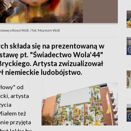
awę o Rzezi Woli. / fot. Muzeum Woli
ch składa się na prezentowaną w
tawę pt. "Świadectwo Wola'44"
ryckiego. Artysta zwizualizował
ył niemieckie ludobójstwo.
głowy" od
cki, artysta
ycia
 Miałem też
nie przyjęta
byt lekka by