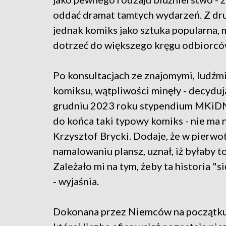
oddać dramat tamtych wydarzeń. Z dru
jednak komiks jako sztuka popularna, 
dotrzeć do większego kręgu odbiorców
Po konsultacjach ze znajomymi, ludźmi
komiksu, wątpliwości minęły - decyd
grudniu 2023 roku stypendium MKiDN na
do końca taki typowy komiks - nie ma 
Krzysztof Brycki. Dodaje, że w pierwo
namalowaniu plansz, uznał, iż byłaby t
Zależało mi na tym, żeby ta historia "si
- wyjaśnia.
Dokonana przez Niemców na początku 