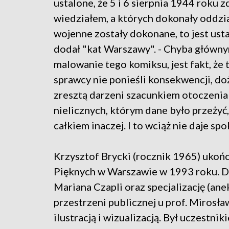
ustalone, że 5 i 6 sierpnia 1944 roku zd
wiedziałem, a których dokonały oddzia
wojenne zostały dokonane, to jest ust
dodał "kat Warszawy". - Chyba główny
malowanie tego komiksu, jest fakt, że t
sprawcy nie ponieśli konsekwencji, doż
zresztą darzeni szacunkiem otoczenia 
nielicznych, którym dane było przeżyć,
całkiem inaczej. I to wciąż nie daje spo
Krzysztof Brycki (rocznik 1965) ukoń
Pięknych w Warszawie w 1993 roku. Dy
Mariana Czapli oraz specjalizację (an
przestrzeni publicznej u prof. Mirosł
ilustracją i wizualizacją. Był uczestn