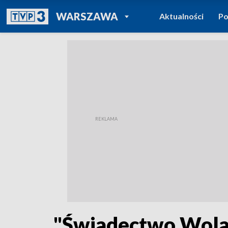
POWRÓT DO
WARSZAWA
Aktualności
Po
TVP REGIONY
"Świadectwo Wola