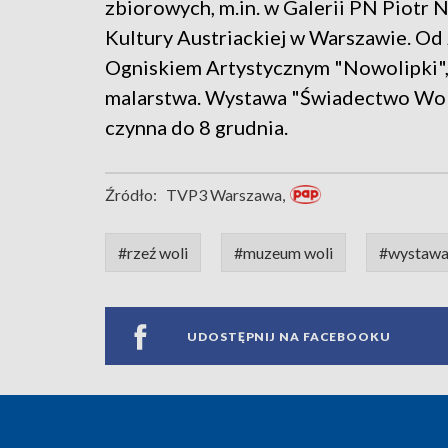
zbiorowych, m.in. w Galerii PN Piotr 
Kultury Austriackiej w Warszawie. O
Ogniskiem Artystycznym "Nowolipki", 
malarstwa. Wystawa "Świadectwo Wol
czynna do 8 grudnia.
Źródło:
TVP3 Warszawa,
#rzeź woli
#muzeum woli
#wystaw
UDOSTĘPNIJ NA FACEBOOKU