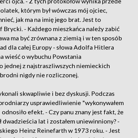
ierci ojca. - Z tych protokołów wynika przede
olatek, którym był wówczas mój ojciec,
nieć, jak ma na imię jego brat. Jest to
f Brycki. - Każdego mieszkańca należy zabić
awa ma być zrównana z ziemią i w ten sposób
d dla całej Europy - słowa Adolfa Hitlera
na wieść o wybuchu Powstania
 jednej z najstraszliwszych niemieckich
brodni nigdy nie rozliczonej.
konali skwapliwie i bez dyskusji. Podczas
brodniarzy usprawiedliwienie "wykonywałem
 odnosiło efekt. - Czy panu znany jest fakt, że
dwadzieścia lat i zostałem uniewinniony? -
skiego Heinz Reinefarth w 1973 roku. - Jest