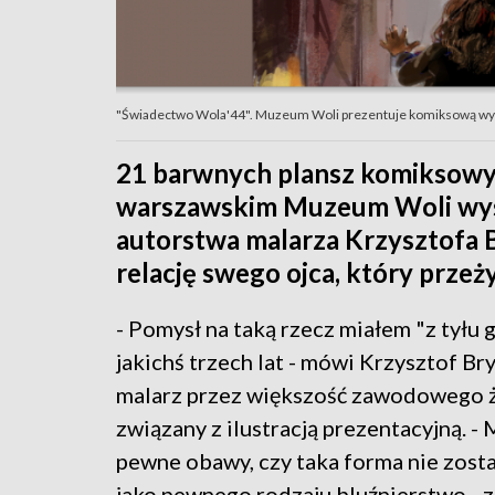
"Świadectwo Wola'44". Muzeum Woli prezentuje komiksową wyst
21 barwnych plansz komiksowy
warszawskim Muzeum Woli wys
autorstwa malarza Krzysztofa B
relację swego ojca, który przeż
- Pomysł na taką rzecz miałem "z tyłu 
jakichś trzech lat - mówi Krzysztof Bry
malarz przez większość zawodowego ż
związany z ilustracją prezentacyjną. -
pewne obawy, czy taka forma nie zosta
jako pewnego rodzaju bluźnierstwo - z