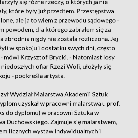
arzyły się różne rzeczy, o których ja nie
ły, które były już przedtem. Przestępstwa
alone, ale ja to wiem z przewodu sądowego -
m powodem, dla którego zabrałem się za
a zbrodnia nigdy nie została rozliczona. Jej
yli w spokoju i dostatku swych dni, często
- mówi Krzysztof Brycki. - Natomiast losy
 niedoszłych ofiar Rzezi Woli, ułożyły się
koju - podkreśla artysta.
czył Wydział Malarstwa Akademii Sztuk
plom uzyskał w pracowni malarstwa u prof.
eks do dyplomu) w pracowni Sztuka w
awa Duchowskiego. Zajmuje się malarstwem,
ikiem licznych wystaw indywidualnych i