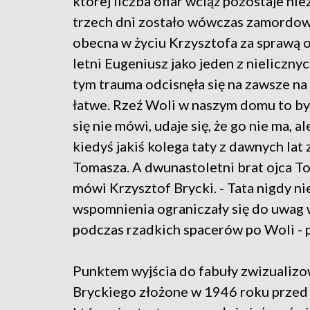
której liczba ofiar wciąż pozostaje n
trzech dni zostało wówczas zamordowa
obecna w życiu Krzysztofa za sprawą o
letni Eugeniusz jako jeden z nieliczny
tym trauma odcisnęła się na zawsze na 
łatwe. Rzeź Woli w naszym domu to był
się nie mówi, udaje się, że go nie ma, 
kiedyś jakiś kolega taty z dawnych la
Tomasza. A dwunastoletni brat ojca T
mówi Krzysztof Brycki. - Tata nigdy n
wspomnienia ograniczały się do uwag 
podczas rzadkich spacerów po Woli - 
Punktem wyjścia do fabuły zwizualizo
Bryckiego złożone w 1946 roku przed 