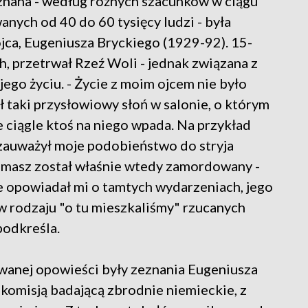
ieznana - według różnych szacunków w ciągu
nych od 40 do 60 tysięcy ludzi - była
jca, Eugeniusza Bryckiego (1929-92). 15-
ch, przetrwał Rzeź Woli - jednak związana z
jego życiu. - Życie z moim ojcem nie było
 taki przysłowiowy słoń w salonie, o którym
ale ciągle ktoś na niego wpada. Na przykład
t zauważył moje podobieństwo do stryja
omasz został właśnie wtedy zamordowany -
ie opowiadał mi o tamtych wydarzeniach, jego
w rodzaju "o tu mieszkaliśmy" rzucanych
podkreśla.
wanej opowieści były zeznania Eugeniusza
komisją badającą zbrodnie niemieckie, z