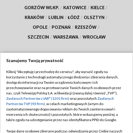
GORZÓW WLKP.
/
KATOWICE
/
KIELCE
/
KRAKÓW
/
LUBLIN
/
ŁÓDŹ
/
OLSZTYN
/
OPOLE
/
POZNAŃ
/
RZESZÓW
/
SZCZECIN
/
WARSZAWA
/
WROCŁAW
Szanujemy Twoją prywatność
Dołącz do nas:
Kliknij "Akceptuję i przechodzę do serwisu", aby wyrazić zgody na
korzystanie z technologii automatycznego śledzenia i zbierania danych,
TVP
dostęp do informacji na Twoim urządzeniu końcowym i ich
Abonament TVP
przechowywanie oraz na przetwarzanie Twoich danych osobowych przez
Regulamin TVP
nas, czyli Telewizję Polską S.A. w likwidacji (zwaną dalej również „TVP”),
Emisja w TVP
Polityka prywatności
Zaufanych Partnerów z IAB* (1201 firm)
oraz pozostałych
Zaufanych
Partnerów TVP (93 firm)
, w celach marketingowych (w tym do
Centrum informacji TVP
Moje zgody
zautomatyzowanego dopasowania reklam do Twoich zainteresowań i
mierzenia ich skuteczności) i pozostałych, które wskazujemy poniżej, a
Naziemna Telewizja Cyfrowa
Pomoc
także zgody na udostępnianie przez nas identyfikatora PPID do Google.
Sklep TVP
Biuro reklamy
Twoje dane osobowe zbierane podczas odwiedzania przez Ciebie naszych