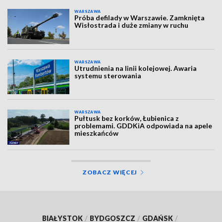
WARSZAWA
Próba defilady w Warszawie. Zamknięta
Wisłostrada i duże zmiany w ruchu
WARSZAWA
Utrudnienia na linii kolejowej. Awaria
systemu sterowania
WARSZAWA
Pułtusk bez korków, Łubienica z
problemami. GDDKiA odpowiada na apele
mieszkańców
ZOBACZ WIĘCEJ
BIAŁYSTOK
/
BYDGOSZCZ
/
GDAŃSK
/