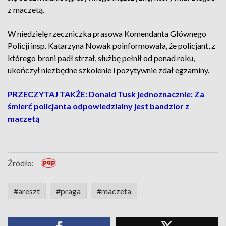
z maczetą.
W niedzielę rzeczniczka prasowa Komendanta Głównego
Policji insp. Katarzyna Nowak poinformowała, że policjant, z
którego broni padł strzał, służbę pełnił od ponad roku,
ukończył niezbędne szkolenie i pozytywnie zdał egzaminy.
PRZECZYTAJ TAKŻE: Donald Tusk jednoznacznie: Za
śmierć policjanta odpowiedzialny jest bandzior z
maczetą
Źródło:
#areszt
#praga
#maczeta