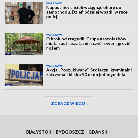
WARSZAWA
Napastnicy chcieli wciągnąć ofiarę do
samochodu. Dzień później wpadli w ręce
policji
WARSZAWA
O krok od tragedii. Grupa nastolatków
miała zastraszać, zniszczyć rower i grozić
nożem
WARSZAWA
Akcja „Poszukiwany”. Stołeczni kryminalni
zatrzymali blisko 90 osób jednego dnia
ZOBACZ WIĘCEJ
BIAŁYSTOK
/
BYDGOSZCZ
/
GDAŃSK
/