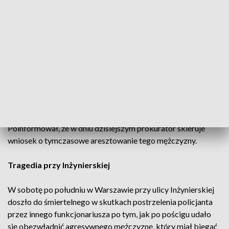
Rejonowa Policji Warszawa VI pod nadzorem Prokuratury
Rejonowej Warszawa-Północ.
– To zdarzenie jest objęte postępowaniem, które już było
prowadzone wcześniej przeciwko temu sprawcy. [...] Jest on
podejrzany łącznie o sześć czynów, w tym kierowanie gróźb
karalnych, spowodowanie obrażeń ciała, posiadanie
narkotyków. I w tym postępowaniu zostały z nim wykonane
czynności procesowe – powiedział rzecznik prokuratury.
Poinformował, że w dniu dzisiejszym prokurator skieruje
wniosek o tymczasowe aresztowanie tego mężczyzny.
Tragedia przy Inżynierskiej
W sobotę po południu w Warszawie przy ulicy Inżynierskiej
doszło do śmiertelnego w skutkach postrzelenia policjanta
przez innego funkcjonariusza po tym, jak po pościgu udało
się obezwładnić agresywnego mężczyznę, który miał biegać