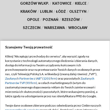
GORZÓW WLKP.
/
KATOWICE
/
KIELCE
/
KRAKÓW
/
LUBLIN
/
ŁÓDŹ
/
OLSZTYN
/
OPOLE
/
POZNAŃ
/
RZESZÓW
/
SZCZECIN
/
WARSZAWA
/
WROCŁAW
Szanujemy Twoją prywatność
Dołącz do nas:
Kliknij "Akceptuję i przechodzę do serwisu", aby wyrazić zgody na
korzystanie z technologii automatycznego śledzenia i zbierania danych,
TVP
dostęp do informacji na Twoim urządzeniu końcowym i ich
Abonament TVP
przechowywanie oraz na przetwarzanie Twoich danych osobowych przez
Regulamin TVP
nas, czyli Telewizję Polską S.A. w likwidacji (zwaną dalej również „TVP”),
Emisja w TVP
Polityka prywatności
Zaufanych Partnerów z IAB* (1201 firm)
oraz pozostałych
Zaufanych
Partnerów TVP (93 firm)
, w celach marketingowych (w tym do
Centrum informacji TVP
Moje zgody
zautomatyzowanego dopasowania reklam do Twoich zainteresowań i
mierzenia ich skuteczności) i pozostałych, które wskazujemy poniżej, a
Naziemna Telewizja Cyfrowa
Pomoc
także zgody na udostępnianie przez nas identyfikatora PPID do Google.
Sklep TVP
Biuro reklamy
Twoje dane osobowe zbierane podczas odwiedzania przez Ciebie naszych
Rada Programowa
poszczególnych serwisów
zwanych dalej „Portalem”, w tym informacje