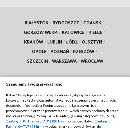
BIAŁYSTOK
/
BYDGOSZCZ
/
GDAŃSK
/
GORZÓW WLKP.
/
KATOWICE
/
KIELCE
/
KRAKÓW
/
LUBLIN
/
ŁÓDŹ
/
OLSZTYN
/
OPOLE
/
POZNAŃ
/
RZESZÓW
/
SZCZECIN
/
WARSZAWA
/
WROCŁAW
Szanujemy Twoją prywatność
Dołącz do nas:
Kliknij "Akceptuję i przechodzę do serwisu", aby wyrazić zgody na
korzystanie z technologii automatycznego śledzenia i zbierania danych,
TVP
dostęp do informacji na Twoim urządzeniu końcowym i ich
Abonament TVP
przechowywanie oraz na przetwarzanie Twoich danych osobowych przez
Regulamin TVP
nas, czyli Telewizję Polską S.A. w likwidacji (zwaną dalej również „TVP”),
Emisja w TVP
Polityka prywatności
Zaufanych Partnerów z IAB* (1201 firm)
oraz pozostałych
Zaufanych
Partnerów TVP (93 firm)
, w celach marketingowych (w tym do
Centrum informacji TVP