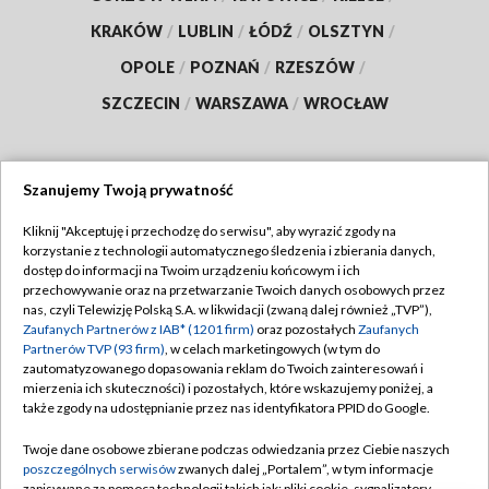
KRAKÓW
/
LUBLIN
/
ŁÓDŹ
/
OLSZTYN
/
OPOLE
/
POZNAŃ
/
RZESZÓW
/
SZCZECIN
/
WARSZAWA
/
WROCŁAW
Szanujemy Twoją prywatność
Dołącz do nas:
Kliknij "Akceptuję i przechodzę do serwisu", aby wyrazić zgody na
korzystanie z technologii automatycznego śledzenia i zbierania danych,
TVP
dostęp do informacji na Twoim urządzeniu końcowym i ich
Abonament TVP
przechowywanie oraz na przetwarzanie Twoich danych osobowych przez
Regulamin TVP
nas, czyli Telewizję Polską S.A. w likwidacji (zwaną dalej również „TVP”),
Emisja w TVP
Zaufanych Partnerów z IAB* (1201 firm)
oraz pozostałych
Zaufanych
Polityka prywatności
Partnerów TVP (93 firm)
, w celach marketingowych (w tym do
Centrum informacji TVP
Moje zgody
zautomatyzowanego dopasowania reklam do Twoich zainteresowań i
mierzenia ich skuteczności) i pozostałych, które wskazujemy poniżej, a
Naziemna Telewizja Cyfrowa
Pomoc
także zgody na udostępnianie przez nas identyfikatora PPID do Google.
Sklep TVP
Biuro reklamy
Twoje dane osobowe zbierane podczas odwiedzania przez Ciebie naszych
Rada Programowa
poszczególnych serwisów
zwanych dalej „Portalem”, w tym informacje
Kontakt
zapisywane za pomocą technologii takich jak: pliki cookie, sygnalizatory