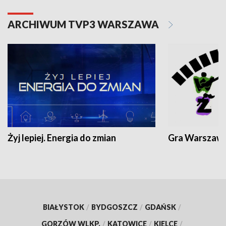
ARCHIWUM TVP3 WARSZAWA
Żyj lepiej. Energia do zmian
Gra Warszaw
BIAŁYSTOK
/
BYDGOSZCZ
/
GDAŃSK
/
GORZÓW WLKP.
/
KATOWICE
/
KIELCE
/